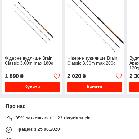
Фідерне вудлище Brain
Фідерне вудилище Brain
Вудл
Classic 3.60m max 180g
Classic 3.90m max 200g
Ape
120
1 890
2 020
2 3
₴
₴
Купити
Купити
Про нас
95% позитивних з 1123 відгуків за рік
Працює з 25.06.2020