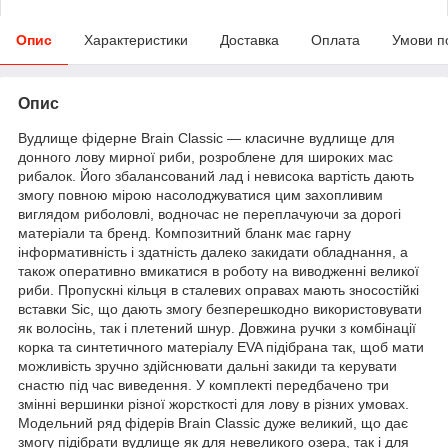
Опис
Характеристики
Доставка
Оплата
Умови п
Опис
Вудлище фідерне Brain Classic — класичне вудлище для
донного лову мирної риби, розроблене для широких мас
рибалок. Його збалансований лад і невисока вартість дають
змогу повною мірою насолоджуватися цим захопливим
виглядом риболовлі, водночас не переплачуючи за дорогі
матеріали та бренд. Композитний бланк має гарну
інформативність і здатність далеко закидати обладнання, а
також оперативно вмикатися в роботу на виводженні великої
риби. Пропускні кільця в сталевих оправах мають зносостійкі
вставки Sic, що дають змогу безперешкодно використовувати
як волосінь, так і плетений шнур. Довжина ручки з комбінації
корка та синтетичного матеріалу EVA підібрана так, щоб мати
можливість зручно здійснювати дальні закиди та керувати
снастю під час виведення. У комплекті передбачено три
змінні вершинки різної жорсткості для лову в різних умовах.
Модельний ряд фідерів Brain Classic дуже великий, що дає
змогу підібрати вудлище як для невеликого озера, так і для