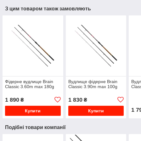
З цим товаром також замовляють
Фідерне вудлище Brain
Вудлище фідерне Brain
Вудл
Classic 3.60m max 180g
Classic 3.90m max 100g
Clas
1 890
1 830
₴
₴
1 7
Купити
Купити
Подібні товари компанії