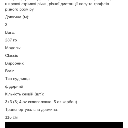
широкої стрімкої річки, різної дистанції лову та трофеїв
різного розміру.
Довжина (м):
3
Вага:
287 гр
Модель:
Classic
Виробник:
Brain
Тип вудлища:
фідерний
Кількість секцій (шт.):
3+3 (3; 4 oz скловолокно; 5 oz карбон)
Транспортувальна довжина:
116 см