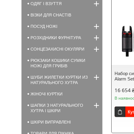
ОДЯГ І ВЗУТТЯ
ВІЗКИ ДЛЯ СНАСТІВ
ПОСУД НОЖІ
РОЗХІДНИКИ ФУРНІТУРА
СОНЦЕЗАХИСНІ ОКУЛЯРИ
РЮКЗАКИ КОШИКИ СУМКИ
НОЖІ ДЛЯ ГРИБІВ
Набор сиг
ШУБИ ЖИЛЕТКИ КУРТКИ ИЗ
Alarm Set
НАТУРАЛЬНОГО ХУТРА
16 654 
ЖІНОЧІ КУРТКИ
В наявнос
ШАПКИ З НАТУРАЛЬНОГО
ХУТРА І ШКІРИ
Ку
ШКІРИ ВИПРАВЛЕНІ
ТОВАРИ ДЛЯ ПІКНІКА