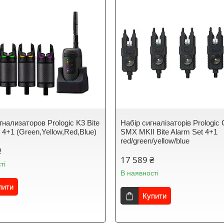
нализаторов Prologic K3 Bite
Набір сигналізаторів Prologic
 4+1 (Green,Yellow,Red,Blue)
SMX MKII Bite Alarm Set 4+1
red/green/yellow/blue
₴
17 589 ₴
ті
В наявності
пити
Купити