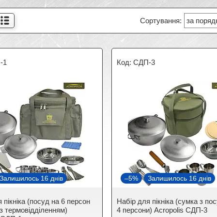
-1
СДП-3
Залишилось 16 днів
–5%
Залишилось 16 днів
 пікніка (посуд на 6 персон
Набір для пікніка (сумка з по
 з термовідділенням)
4 персони) Acropolis СДП-3