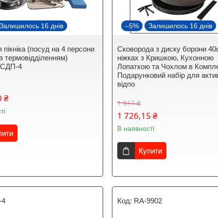
Залишилось 16 днів
–5%
Залишилось 16 днів
 пікніка (посуд на 4 персони
Сковорода з диску борони 40
 з термовідділенням)
ніжках з Кришкою, Кухонною
s СДП-4
Лопаткою та Чохлом в Компле
Подарунковий набір для акти
відпо
0 ₴
1 817 ₴
ті
1 726,15 ₴
В наявності
пити
Купити
-4
RA-9902