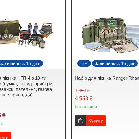
Залишилось 16 днів
–5%
Залишилось 16 днів
 пікніка ЧГП-4 з 19-ти
Набір для пікніка Ranger Rha
 (сумка, посуд, прибори,
азанок, пательня, газова
4 800 ₴
 інше приладдя)
4 560 ₴
В наявності
5 ₴
Купити
ті
пити