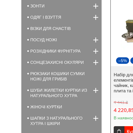
ЗОНТИ
ОДЯГ І ВЗУТТЯ
ВІЗКИ ДЛЯ СНАСТІВ
ПОСУД НОЖІ
РОЗХІДНИКИ ФУРНІТУРА
–5%
СОНЦЕЗАХИСНІ ОКУЛЯРИ
РЮКЗАКИ КОШИКИ СУМКИ
Набір для
НОЖІ ДЛЯ ГРИБІВ
елементів
чайник, к
ШУБИ ЖИЛЕТКИ КУРТКИ ИЗ
плита та
НАТУРАЛЬНОГО ХУТРА
4 443 ₴
ЖІНОЧІ КУРТКИ
4 220,8
В наявнос
ШАПКИ З НАТУРАЛЬНОГО
ХУТРА І ШКІРИ
Ку