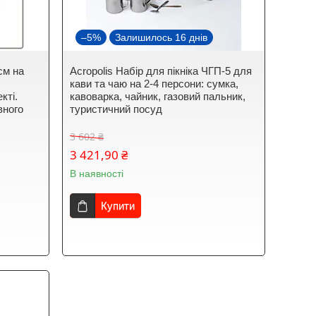
–5%
Залишилось 16 днів
см на
Acropolis Набір для пікніка ЧГП-5 для
кави та чаю на 2-4 персони: сумка,
кті.
кавоварка, чайник, газовий пальник,
вного
туристичний посуд
3 602 ₴
3 421,90 ₴
В наявності
Купити