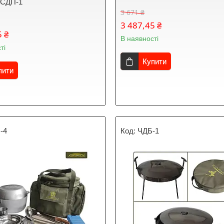
s СДП-1
3 671 ₴
3 487,45 ₴
5 ₴
В наявності
ті
Купити
пити
-4
ЧДБ-1