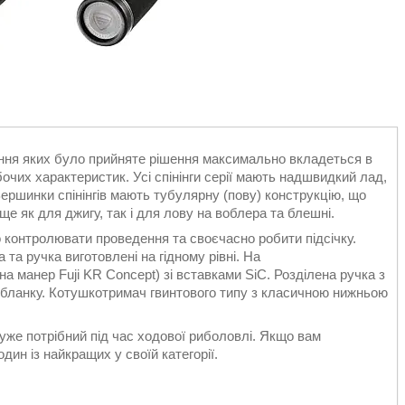
ння яких було прийняте рішення максимально вкладеться в
очих характеристик. Усі спінінги серії мають надшвидкий лад,
Вершинки спінінгів мають тубулярну (пову) конструкцію, що
е як для джигу, так і для лову на воблера та блешні.
 контролювати проведення та своєчасно робити підсічку.
 та ручка виготовлені на гідному рівні. На
а манер Fuji KR Concept) зі вставками SiC. Розділена ручка з
 бланку. Котушкотримач гвинтового типу з класичною нижньою
дуже потрібний під час ходової риболовлі. Якщо вам
дин із найкращих у своїй категорії.