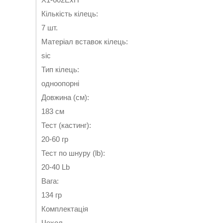
Кількість кілець:
7 шт.
Матеріал вставок кілець:
sic
Тип кілець:
одноопорні
Довжина (см):
183 см
Тест (кастинг):
20-60 гр
Тест по шнуру (lb):
20-40 Lb
Вага:
134 гр
Комплектація
Чехол