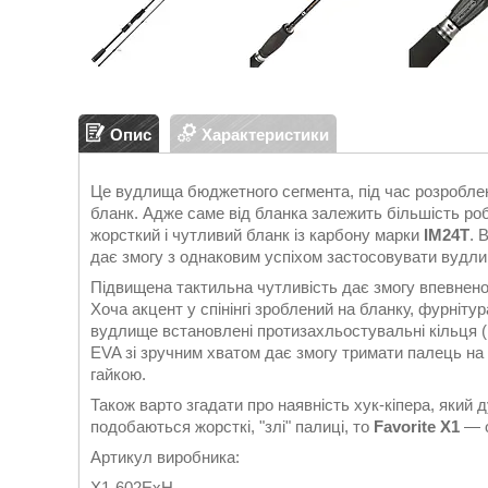
Опис
Характеристики
Це вудлища бюджетного сегмента, під час розробле
бланк. Адже саме від бланка залежить більшість роб
жорсткий і чутливий бланк із карбону марки
IM24T
. 
дає змогу з однаковим успіхом застосовувати вудлищ
Підвищена тактильна чутливість дає змогу впевнено
Хоча акцент у спінінгі зроблений на бланку, фурнітура
вудлище встановлені протизахльостувальні кільця (н
EVA зі зручним хватом дає змогу тримати палець на
гайкою.
Також варто згадати про наявність хук-кіпера, який 
подобаються жорсткі, "злі" палиці, то
Favorite X1
— о
Артикул виробника:
X1-602ExH