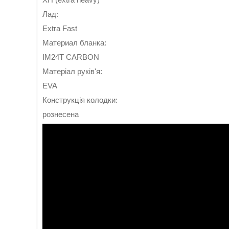
Лад:
Extra Fast
Материал бланка:
IM24T CARBON
Матеріал руків'я:
EVA
Конструкція колодки:
рознесена