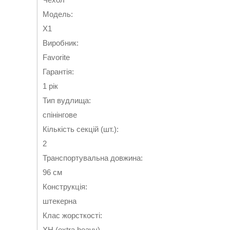
Модель:
X1
Виробник:
Favorite
Гарантія:
1 рік
Тип вудлища:
спінінгове
Кількість секцій (шт.):
2
Транспортувальна довжина:
96 см
Конструкція:
штекерна
Клас жорсткості:
XH (extra heavy)