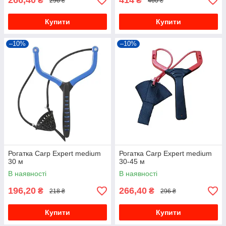
266,40
414
₴
₴
296 ₴
460 ₴
Купити
Купити
–10%
–10%
Рогатка Carp Expert medium
Рогатка Carp Expert medium
30 м
30-45 м
В наявності
В наявності
196,20
266,40
₴
₴
218 ₴
296 ₴
Купити
Купити