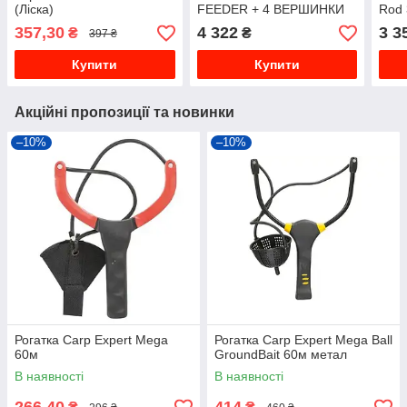
(Ліска)
FEEDER + 4 ВЕРШИНКИ
Rod
360CM/3,5LBS
357,30
4 322
3 3
₴
₴
397 ₴
Купити
Купити
Акційні пропозиції та новинки
–10%
–10%
Рогатка Carp Expert Mega
Рогатка Carp Expert Mega Ball
60м
GroundBait 60м метал
В наявності
В наявності