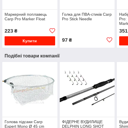
Маркерний поплавець
Голка для ПВА-стиків Carp
Набі
Carp Pro Marker Float
Pro Stick Needle
Pro:
Mark
223
351
₴
97
₴
Купити
Подібні товари компанії
Голова підсаки Carp
ФІДЕРНЕ ВУДИЛИЩЕ
Вуд
Expert Mono Ø 45 cm
DELPHIN LONG SHOT
Shim