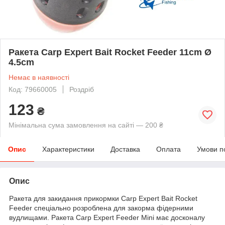
Ракета Carp Expert Bait Rocket Feeder 11cm Ø
4.5cm
Немає в наявності
Код: 79660005
Роздріб
123
₴
Мінімальна сума замовлення на сайті — 200 ₴
Опис
Характеристики
Доставка
Оплата
Умови п
Опис
Ракета для закидання прикормки Carp Expert Bait Rocket
Feeder спеціально розроблена для закорма фідерними
вудлищами. Ракета Carp Expert Feeder Mini має досконалу