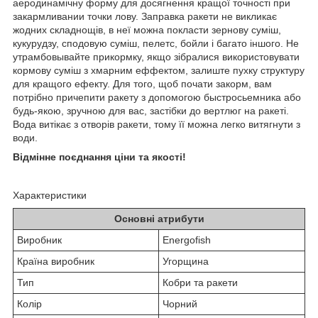
аеродинамічну форму для досягнення кращої точності при
закармливании точки лову. Заправка ракети не викликає
жодних складнощів, в неї можна покласти зернову суміш,
кукурудзу, сподовую суміш, пелетс, бойли і багато іншого. Не
утрамбовывайте прикормку, якщо зібралися використовувати
кормову суміш з хмарним еффектом, залиште пухку структуру
для кращого ефекту. Для того, щоб почати закорм, вам
потрібно причепити ракету з допомогою быстросьемника або
будь-якою, зручною для вас, застібки до вертлюг на ракеті.
Вода витікає з отворів ракети, тому її можна легко витягнути з
води.
Відмінне поєднання ціни та якості!
Характеристики
Основні атрибути
Виробник
Energofish
Країна виробник
Угорщина
Тип
Кобри та ракети
Колір
Чорний