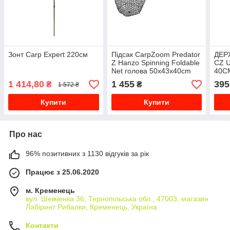
Зонт Carp Expert 220см
Підсак CarpZoom Predator
ДЕР
Z Hanzo Spinning Foldable
CZ 
Net голова 50х43х40cm
40C
довжина 117cm
1 414,80
1 455
395
₴
₴
1 572 ₴
Купити
Купити
Про нас
96% позитивних з 1130 відгуків за рік
Працює з 25.06.2020
м. Кременець
вул. Шевченка 36, Тернопільська обл., 47003, магазин
Лабіринт Рибалки, Кременець, Україна
Контакти