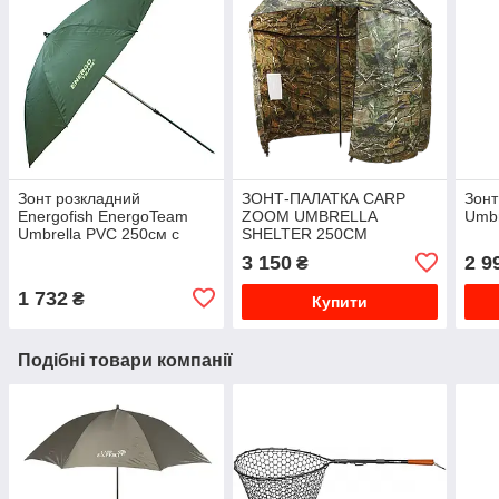
Зонт розкладний
ЗОНТ-ПАЛАТКА CARP
Зон
Energofish EnergoTeam
ZOOM UMBRELLA
Umbr
Umbrella PVC 250см c
SHELTER 250CM
регулюванням нахилу
3 150
2 9
₴
1 732
₴
Купити
Подібні товари компанії