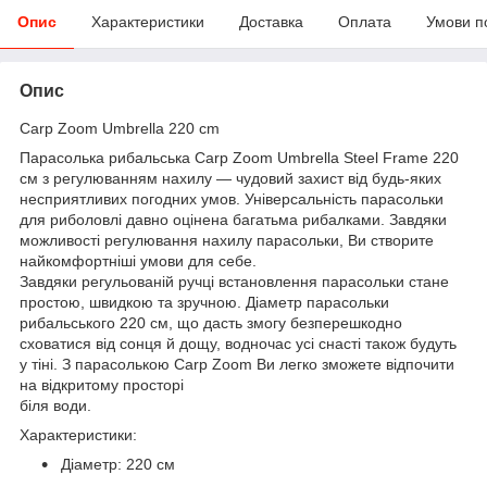
Опис
Характеристики
Доставка
Оплата
Умови п
Опис
Carp Zoom Umbrella 220 cm
Парасолька рибальська Carp Zoom Umbrella Steel Frame 220
см з регулюванням нахилу — чудовий захист від будь-яких
несприятливих погодних умов. Універсальність парасольки
для риболовлі давно оцінена багатьма рибалками. Завдяки
можливості регулювання нахилу парасольки, Ви створите
найкомфортніші умови для себе.
Завдяки регульованій ручці встановлення парасольки стане
простою, швидкою та зручною. Діаметр парасольки
рибальського 220 см, що дасть змогу безперешкодно
сховатися від сонця й дощу, водночас усі снасті також будуть
у тіні. З парасолькою Carp Zoom Ви легко зможете відпочити
на відкритому просторі
біля води.
Характеристики:
Діаметр: 220 см