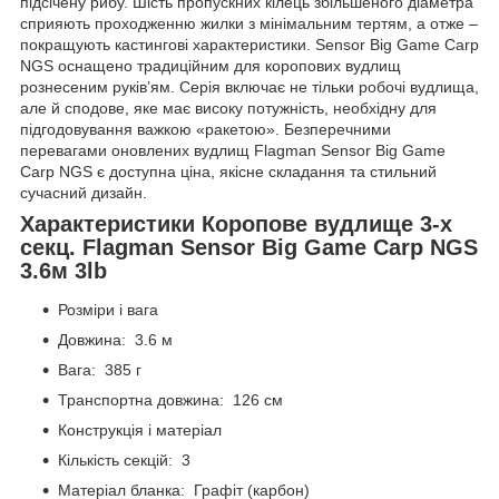
підсічену рибу. Шість пропускних кілець збільшеного діаметра
сприяють проходженню жилки з мінімальним тертям, а отже –
покращують кастингові характеристики. Sensor Big Game Carp
NGS оснащено традиційним для коропових вудлищ
рознесеним руків’ям. Серія включає не тільки робочі вудлища,
але й сподове, яке має високу потужність, необхідну для
підгодовування важкою «ракетою». Безперечними
перевагами оновлених вудлищ Flagman Sensor Big Game
Carp NGS є доступна ціна, якісне складання та стильний
сучасний дизайн.
Характеристики Коропове вудлище 3-х
секц. Flagman Sensor Big Game Carp NGS
3.6м 3lb
Розміри і вага
Довжина: 3.6 м
Вага: 385 г
Транспортна довжина: 126 см
Конструкція і матеріал
Кількість секцій: 3
Матеріал бланка: Графіт (карбон)