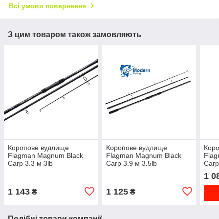
Всі умови повернення
З цим товаром також замовляють
Коропове вудлище
Коропове вудлище
Кор
Flagman Magnum Black
Flagman Magnum Black
Fla
Carp 3.3 м 3lb
Carp 3.9 м 3.5lb
Carp
1 0
1 143
1 125
₴
₴
Подібні товари компанії