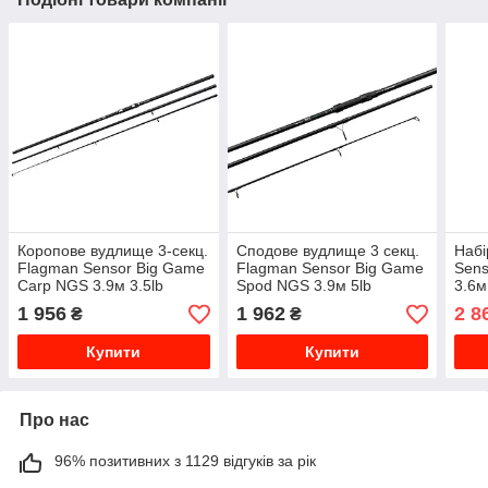
Коропове вудлище 3-секц.
Сподове вудлище 3 секц.
Набі
Flagman Sensor Big Game
Flagman Sensor Big Game
Sens
Carp NGS 3.9м 3.5lb
Spod NGS 3.9м 5lb
3.6м
Forc
1 956
1 962
2 8
₴
₴
Купити
Купити
Про нас
96% позитивних з 1129 відгуків за рік