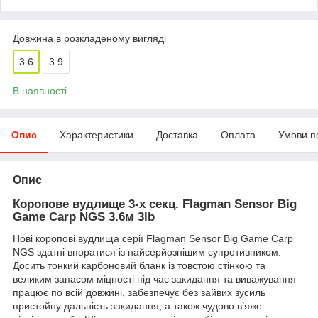
Довжина в розкладеному вигляді
3.6
3.9
В наявності
Опис
Характеристики
Доставка
Оплата
Умови п
Опис
Коропове вудлище 3-х секц. Flagman Sensor Big
Game Carp NGS 3.6м 3lb
Нові коропові вудлища серії Flagman Sensor Big Game Carp
NGS здатні впоратися із найсерйознішим супротивником.
Досить тонкий карбоновий бланк із товстою стінкою та
великим запасом міцності під час закидання та виважування
працює по всій довжині, забезпечує без зайвих зусиль
пристойну дальність закидання, а також чудово в’яже