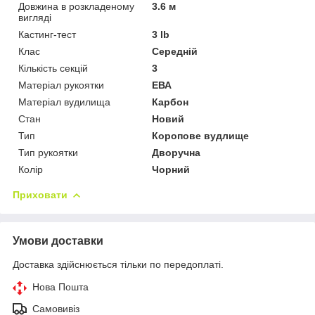
Довжина в розкладеному
3.6 м
вигляді
Кастинг-тест
3 lb
Клас
Середній
Кількість секцій
3
Матеріал рукоятки
ЕВА
Матеріал вудилища
Карбон
Стан
Новий
Тип
Коропове вудлище
Тип рукоятки
Дворучна
Колір
Чорний
Приховати
Умови доставки
Доставка здійснюється тільки по передоплаті.
Нова Пошта
Самовивіз