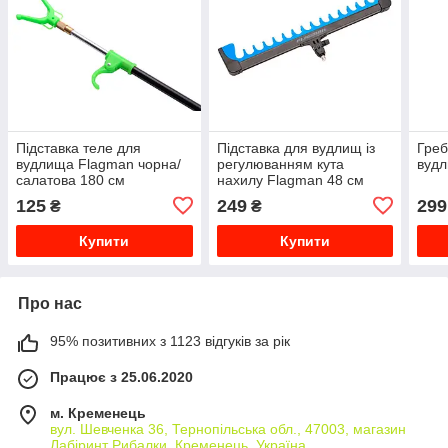
Підставка теле для
Підставка для вудлищ із
Греб
вудлища Flagman чорна/
регулюванням кута
вуд
салатова 180 см
нахилу Flagman 48 см
125
249
299
₴
₴
Купити
Купити
Про нас
95% позитивних з 1123 відгуків за рік
Працює з 25.06.2020
м. Кременець
вул. Шевченка 36, Тернопільська обл., 47003, магазин
Лабіринт Рибалки, Кременець, Україна