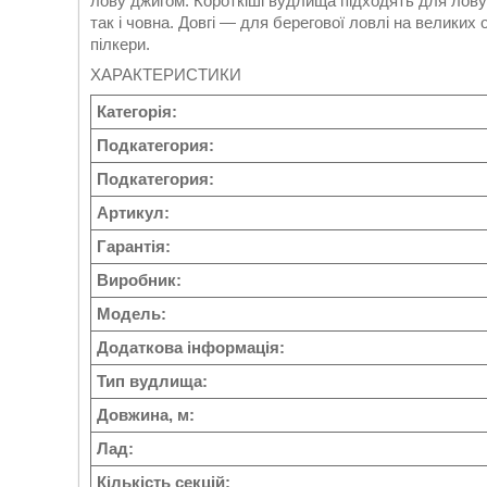
лову джигом. Короткіші вудлища підходять для лову н
так і човна. Довгі — для берегової ловлі на великих
пілкери.
ХАРАКТЕРИСТИКИ
Категорія:
Подкатегория:
Подкатегория:
Артикул:
Гарантія:
Виробник:
Модель:
Додаткова інформація:
Тип вудлища:
Довжина, м:
Лад:
Кількість секцій: