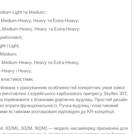
Medium-Light та Medium;
в Medium-Heavy, Heavy та Extra-Heavy;
m, Medium-Heavy, Heavy та Extra-Heavy;
 риболовлі;
t і Light;
 Medium;
в Medium-Heavy, Heavy та Extra-Heavy;
-Heavy і Heavy;
и властивостями.
руйована з урахуванням особливостей конкретних умов хижої
и виготовлені з корейського карбонового препресу Skyflex 30T,
ожна порівнювати з бланками дорожчих вудлищ. Простий дизайн
без втрати функціональності. Ручка вудлищ і пластиковий
кими вставками розташовані відповідно до KR-концепції.
762M, 832ML, 832M, 902M) — моделі, насамперед призначені для