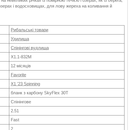
а невеликих річках із помірною течією і озерах, як із берега,
 озерах і водосховищах, для лову жереха на коливання й
Рибальські товари
Удилища
Спінінгові вудлища
X1.1-832M
12 місяців
Favorite
X1 '23 Spinning
бланк з карбону SkyFlex 30T
Спінінгове
2.51
Fast
2