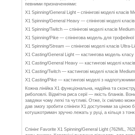
певними призначеннями:
X1 Spinning/General Light – спінінгові моделі класів 
X1 Spinning/General Heavy — спінінгові моделі класі
X1 Spinning/Twitch — спінінгові моделі класів Mediu
X1 Spinning/Pike — спінінгова модель для трофейної
X1 Spinning/Stream — спінінгові моделі класів Ultra-Ligh
X1 Casting/General Light — кастингова модель класу
X1 Casting/General Heavy — кастингові моделі класі
X1 Casting/Twitch — кастингові моделі класів Medium
X1 Casting/Pike — кастингові моделі з надпотужним
Кожна лінійка Х1 функціональна, надійна та сконст
риболовлі. Відмітна риса серії — якість бланків. Вон
завдяки чому легкі та чутливі. Отже, їх сміливо м
дав змогу зробити спінінги Х1 доступними за ціною 
котушкотримач зручно лежать у руці, а кільця з тон
Спінінг Favorite X1 Spinning/General Light (762ML, 