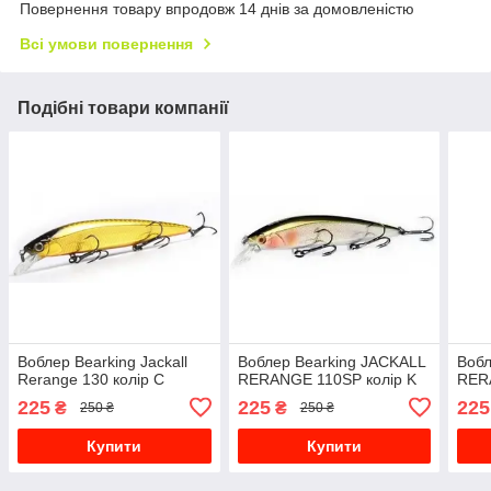
Повернення товару впродовж 14 днів за домовленістю
Всі умови повернення
Подібні товари компанії
Воблер Bearking Jackall
Воблер Bearking JACKALL
Вобл
Rerange 130 колір C
RERANGE 110SP колір K
RER
225
225
225
₴
₴
250 ₴
250 ₴
Купити
Купити