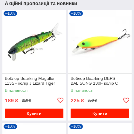
Акційні пропозиції та новинки
–10%
–10%
Воблер Bearking Magallon
Bоблер Bearking DEPS
113SF колір J Lizard Tiger
BALISONG 130F колір C
В наявності
В наявності
189
225
₴
₴
210 ₴
250 ₴
Купити
Купити
–10%
–10%