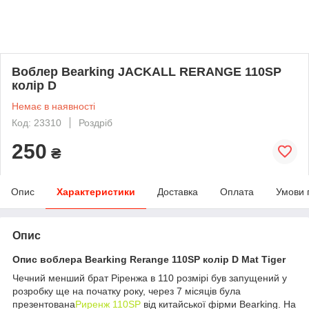
Воблер Bearking JACKALL RERANGE 110SP
колір D
Немає в наявності
Код: 23310
Роздріб
250
₴
Опис
Характеристики
Доставка
Оплата
Умови 
Опис
Опис воблера Bearking Rerange 110SP колір D Mat Tiger
Чечний менший брат Ріренжа в 110 розмірі був запущений у
розробку ще на початку року, через 7 місяців була
презентована
Риренж 110SP
від китайської фірми Bearking. На