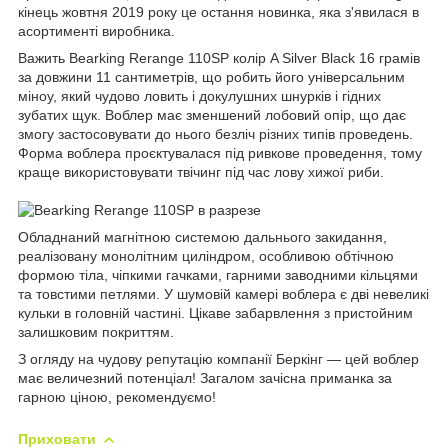
кінець жовтня 2019 року це остання новинка, яка з'явилася в
асортименті виробника.
Важить Bearking Rerange 110SP колір A Silver Black 16 грамів
за довжини 11 сантиметрів, що робить його універсальним
міноу, який чудово ловить і докулушних шнурків і гідних
зубатих щук. Воблер має зменшений лобовий опір, що дає
змогу застосовувати до нього безліч різних типів проведень.
Форма воблера проєктувалася під ривкове проведення, тому
краще використовувати твічинг під час лову хижої риби.
Обладнаний магнітною системою дальнього закидання,
реалізовану монолітним циліндром, особливою обтічною
формою тіла, чіпкими гачками, гарними заводними кільцями
та товстими петлями. У шумовій камері воблера є дві невеликі
кульки в головній частині. Цікаве забарвлення з пристойним
залишковим покриттям.
З огляду на чудову репутацію компанії Беркінг — цей воблер
має величезний потенціал! Загалом зачісна приманка за
гарною ціною, рекомендуємо!
Приховати