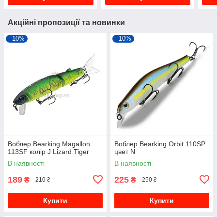
Акційні пропозиції та новинки
–10%
–10%
Воблер Bearking Magallon
Воблер Bearking Orbit 110SP
113SF колір J Lizard Tiger
цвет N
В наявності
В наявності
189
225
₴
₴
210 ₴
250 ₴
Купити
Купити