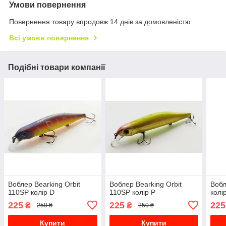
Умови повернення
Повернення товару впродовж 14 днів за домовленістю
Всі умови повернення
Подібні товари компанії
Воблер Bearking Orbit
Воблер Bearking Orbit
Вобл
110SP колір D
110SP колір P
колі
225
225
225
₴
₴
250 ₴
250 ₴
Купити
Купити