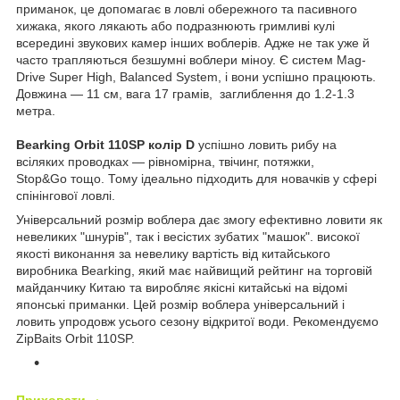
приманок, це допомагає в ловлі обережного та пасивного
хижака, якого лякають або подразнюють гримливі кулі
всередині звукових камер інших воблерів. Адже не так уже й
часто трапляються безшумні воблери міноу. Є систем Mag-
Drive Super High, Balanced System, і вони успішно працюють.
Довжина — 11 см, вага 17 грамів, заглиблення до 1.2-1.3
метра.
Bearking Orbit 110SP колір D
успішно ловить рибу на
всіляких проводках — рівномірна, твічинг, потяжки,
Stop&Go тощо. Тому ідеально підходить для новачків у сфері
спінінгової ловлі.
Універсальний розмір воблера дає змогу ефективно ловити як
невеликих "шнурів", так і весістих зубатих "машок". високої
якості виконання за невелику вартість від китайського
виробника Bearking, який має найвищий рейтинг на торговій
майданчику Китаю та виробляє якісні китайські на відомі
японські приманки. Цей розмір воблера універсальний і
ловить упродовж усього сезону відкритої води. Рекомендуємо
ZipBaits Orbit 110SP.