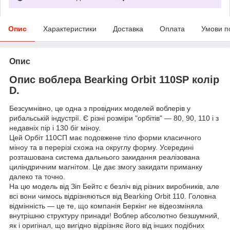
Опис
Характеристики
Доставка
Оплата
Умови п
Опис
Опис воблера
Bearking Orbit 110SP колір
D
.
Безсумнівно, це одна з провідних моделей воблерів у
рибальській індустрії. Є різні розміри "орбітів" — 80, 90, 110 і з
недавніх пір і 130 біг міноу.
Цей Орбіт 110СП має подовжене тіло форми класичного
міноу та в перерізі схожа на округлу форму. Усередині
розташована система дальнього закидання реалізована
циліндричним магнітом. Це дає змогу закидати приманку
далеко та точно.
На цю модель від Зіп Бейтс є безліч від різних виробників, але
всі вони чимось відрізняються від Bearking Orbit 110. Головна
відмінність — це те, що компанія Беркінг не відеозміняла
внутрішню структуру принади! Воблер абсолютно безшумний,
як і оригінал, що вигідно відрізняє його від інших подібних