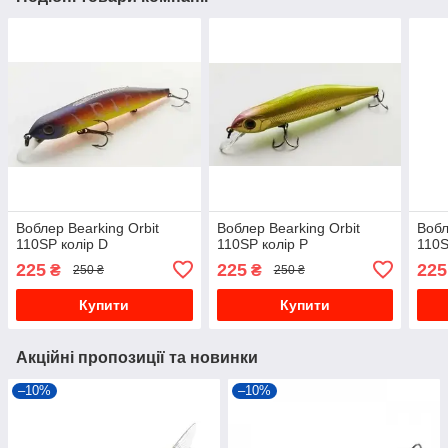
Воблер Bearking Orbit
Воблер Bearking Orbit
Вобл
110SP колір D
110SP колір P
110S
225
225
225
₴
₴
250 ₴
250 ₴
Купити
Купити
Акційні пропозиції та новинки
–10%
–10%