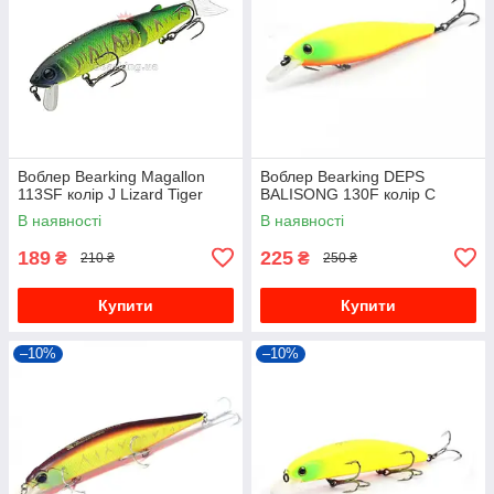
Воблер Bearking Magallon
Bоблер Bearking DEPS
113SF колір J Lizard Tiger
BALISONG 130F колір C
В наявності
В наявності
189
225
₴
₴
210 ₴
250 ₴
Купити
Купити
–10%
–10%