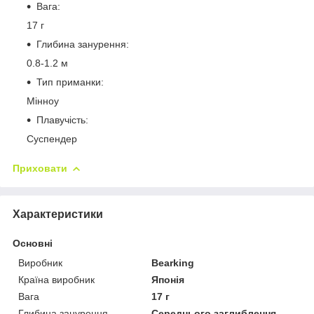
Вага:
17 г
Глибина занурення:
0.8-1.2 м
Тип приманки:
Мінноу
Плавучість:
Суспендер
Приховати
Характеристики
Основні
Виробник
Bearking
Країна виробник
Японія
Вага
17 г
Глибина занурення
Середнього заглиблення