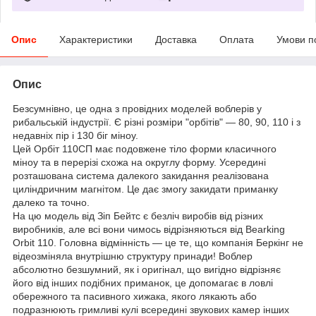
Опис
Характеристики
Доставка
Оплата
Умови п
Опис
Безсумнівно, це одна з провідних моделей воблерів у
рибальській індустрії. Є різні розміри "орбітів" — 80, 90, 110 і з
недавніх пір і 130 біг міноу.
Цей Орбіт 110СП має подовжене тіло форми класичного
міноу та в перерізі схожа на округлу форму. Усередині
розташована система далекого закидання реалізована
циліндричним магнітом. Це дає змогу закидати приманку
далеко та точно.
На цю модель від Зіп Бейтс є безліч виробів від різних
виробників, але всі вони чимось відрізняються від Bearking
Orbit 110. Головна відмінність — це те, що компанія Беркінг не
відеозміняла внутрішню структуру принади! Воблер
абсолютно безшумний, як і оригінал, що вигідно відрізняє
його від інших подібних приманок, це допомагає в ловлі
обережного та пасивного хижака, якого лякають або
подразнюють гримливі кулі всередині звукових камер інших