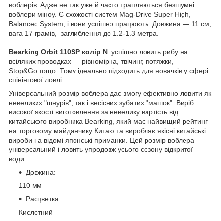
воблерів. Адже не так уже й часто трапляються безшумні
воблери міноу. Є схожості систем Mag-Drive Super High,
Balanced System, і вони успішно працюють. Довжина — 11 см,
вага 17 грамів, заглиблення до 1.2-1.3 метра.
Bearking Orbit 110SP колір N
успішно ловить рибу на
всіляких проводках — рівномірна, твічинг, потяжки,
Stop&Go тощо. Тому ідеально підходить для новачків у сфері
спінінгової ловлі.
Універсальний розмір воблера дає змогу ефективно ловити як
невеликих "шнурів", так і весісних зубатих "машок". Виріб
високої якості виготовлення за невелику вартість від
китайського виробника Bearking, який має найвищий рейтинг
на торговому майданчику Китаю та виробляє якісні китайські
вироби на відомі японські приманки. Цей розмір воблера
універсальний і ловить упродовж усього сезону відкритої
води.
Довжина:
110 мм
Расцветка:
Кислотний