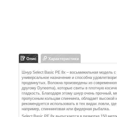
Опис
Характеристики
Шнур Select Basic PE 8x – восьмижильная модель с
универсальное назначение и способна удовлетвори
продвинутых. Волокна произведены из современног
другому Dyneema), которые свиты в плотную косич
гладкость. Благодаря этому шнур очень прочный, мя
пропускным кольцам спиннинга, обладает высокой 
рекомендуется использовать в тех видах ловли, гд
например, спиннинговая или фидерная рыбалка.
Select Basic PE 8x выпускается в размотке 150 метр