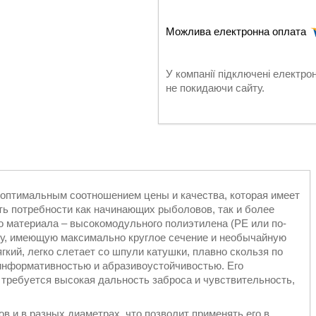
У компанії підключені електро
не покидаючи сайту.
 оптимальным соотношением цены и качества, которая имеет
ть потребности как начинающих рыболовов, так и более
о материала – высокомодульного полиэтилена (PE или по-
ку, имеющую максимально круглое сечение и необычайную
гкий, легко слетает со шпули катушки, плавно скользя по
информативностью и абразивоустойчивостью. Его
е требуется высокая дальность заброса и чувствительность,
ов и в разных диаметрах, что позволит применять его в