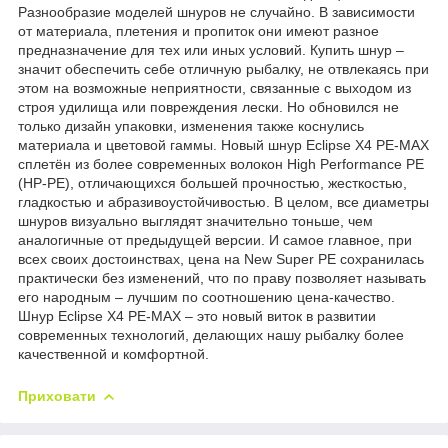
Разнообразие моделей шнуров не случайно. В зависимости
от материала, плетения и пропиток они имеют разное
предназначение для тех или иных условий. Купить шнур –
значит обеспечить себе отличную рыбалку, не отвлекаясь при
этом на возможные неприятности, связанные с выходом из
строя удилища или повреждения лески. Но обновился не
только дизайн упаковки, изменения также коснулись
материала и цветовой гаммы. Новый шнур Eclipse X4 PE-MAX
сплетён из более современных волокон High Performance PE
(HP-PE), отличающихся большей прочностью, жесткостью,
гладкостью и абразивоустойчивостью. В целом, все диаметры
шнуров визуально выглядят значительно тоньше, чем
аналогичные от предыдущей версии. И самое главное, при
всех своих достоинствах, цена на New Super PE сохранилась
практически без изменений, что по праву позволяет называть
его народным – лучшим по соотношению цена-качество.
Шнур Eclipse X4 PE-MAX – это новый виток в развитии
современных технологий, делающих нашу рыбалку более
качественной и комфортной.
Приховати