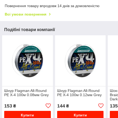
Повернення товару впродовж 14 днів за домовленістю
Всі умови повернення
Подібні товари компанії
Шнур Flagman All-Round
Шнур Flagman All-Round
Шок-
PE X-4 100м 0.08мм Grey
PE X-4 100м 0.12мм Grey
Brai
Dark
153
144
135
₴
₴
Купити
Купити