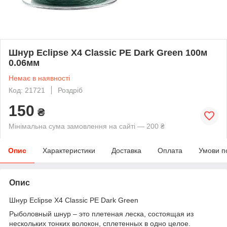
Шнур Eclipse X4 Classic PE Dark Green 100м
0.06мм
Немає в наявності
Код: 21721
Роздріб
150
₴
Мінімальна сума замовлення на сайті — 200 ₴
Опис
Характеристики
Доставка
Оплата
Умови п
Опис
Шнур Eclipse X4 Classic PE Dark Green
Рыболовный шнур – это плетеная леска, состоящая из
нескольких тонких волокон, сплетенных в одно целое.