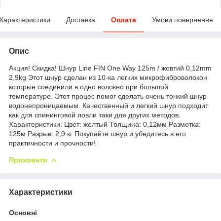
Характеристики
Доставка
Оплата
Умови повернення
Опис
Акция! Скидка! Шнур Line FIN One Way 125m / жовтий 0,12mm
2,9kg Этот шнур сделан из 10-ка легких микрофиброволокон
которые соединили в одно волокно при большой
температуре. Этот процес помог сделать очень тонкий шнур
водонепроницаемым. Качественный и легкий шнур подходит
как для спининговой ловли таки для других методов.
Характеристики: Цвет: желтый Толщина: 0,12мм Размотка:
125м Разрыв: 2,9 кг Покупайте шнур и убедитесь в его
практичности и прочности!
Приховати
Характеристики
Основні