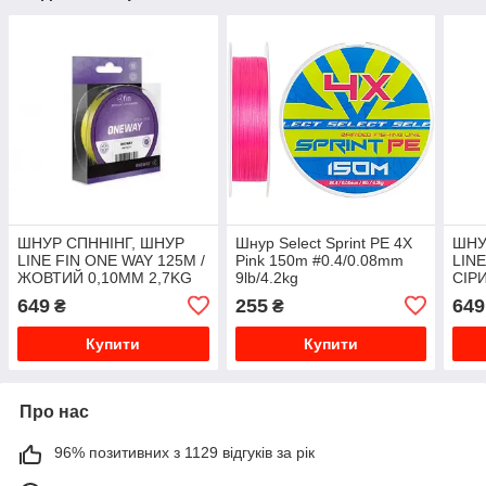
ШНУР СПННІНГ, ШНУР
Шнур Select Sprint PE 4X
ШНУ
LINE FIN ONE WAY 125M /
Pink 150m #0.4/0.08mm
LINE
ЖОВТИЙ 0,10MM 2,7KG
9lb/4.2kg
СІР
649
255
649
₴
₴
Купити
Купити
Про нас
96% позитивних з 1129 відгуків за рік