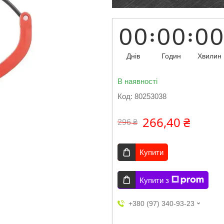
0
0
0
0
0
0
Днів
Годин
Хвилин
В наявності
Код:
80253038
266,40 ₴
296 ₴
Купити
Купити з
+380 (97) 340-93-23