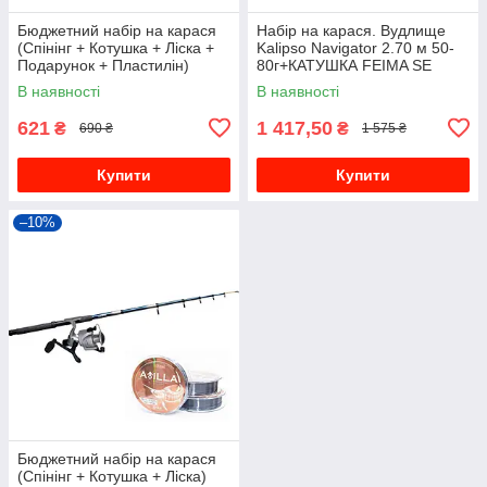
Бюджетний набір на карася
Набір на карася. Вудлище
(Спінінг + Котушка + Ліска +
Kalipso Navigator 2.70 м 50-
Подарунок + Пластилін)
80г+КАТУШКА FEIMA SE
(Можлива варіативність
5000 6+1BB+ЗМЕРТИ
В наявності
В наявності
снастей)
КАРАСЯ 20 г
621
1 417,50
₴
₴
690 ₴
1 575 ₴
Купити
Купити
–10%
Бюджетний набір на карася
(Спінінг + Котушка + Ліска)