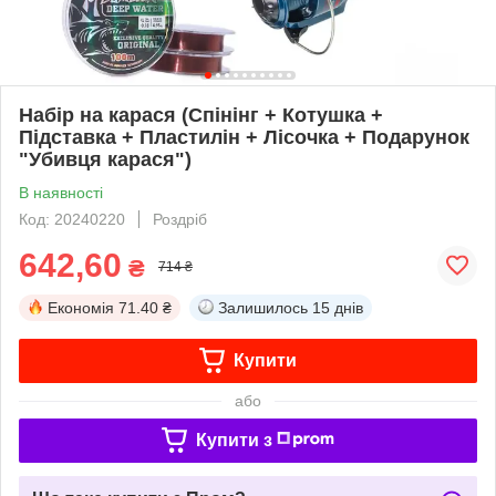
Набір на карася (Спінінг + Котушка +
Підставка + Пластилін + Лісочка + Подарунок
"Убивця карася")
В наявності
Код: 20240220
Роздріб
642,60
₴
714 ₴
Економія
71.40 ₴
Залишилось
15 днів
Купити
або
Купити з