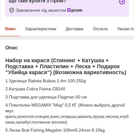
Що таке купити з Пром?
Замовлення під захистом
Опис
Характеристики
Доставка
Оплата
Умови п
Опис
Набор на карася (Спининг + Катушка +
Подставка + Пластилин + Леска + Подарок
"Убийца карася") (Возможна вариативность)
1.Удилище Raketa Bulava 2.4m 100-250g
2.Катушка Cobra Feima CB140
3.Подставка для удилища Flagman 60 см
4.Пластелин MEGAMIX "Мед" 0,5 КГ (Можно выбрать другой
вкус:
криль,конопля,специи,анис,опарыш,ваниль,груша,чеснок,клуб
ника,халибут,топленое молоко)
5.Леска Brat Fishing Megalon 100m/0.24mm 8.15kg