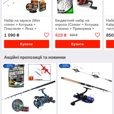
Набір на карася (Міні
Бюджетний набір на
Набі
спінінг + Котушка +
коропа (Спінінг + Котушка
Kali
Пластилін + Ліска +
з ліскою + Прикормка +
+кот
Оснастка + Насадка)
Наживка + Подарунок)
кара
1 090
828
850
₴
₴
920 ₴
Купити
Купити
Акційні пропозиції та новинки
–10%
–10%