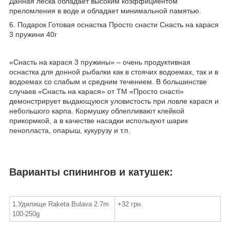
Данная леска обладает высоким коэффициентом
преломления в воде и обладает минимальной памятью.
6. Подарок Готовая оснастка Просто снасти Снасть на карася
3 пружини 40г
«Снасть на карася 3 пружины» – очень продуктивная
оснастка для донной рыбалки как в стоячих водоемах, так и в
водоемах со слабым и средним течением. В большинстве
случаев «Снасть на карася» от ТМ «Просто снасті»
демонстрирует выдающуюся уловистость при ловле карася и
небольшого карпа. Кормушку облепливают клейкой
прикормкой, а в качестве насадки используют шарик
пенопласта, опарыш, кукурузу и т.п.
Варианты спинингов и катушек:
1.Удилище Raketa Bulava 2.7m
+32 грн.
100-250g