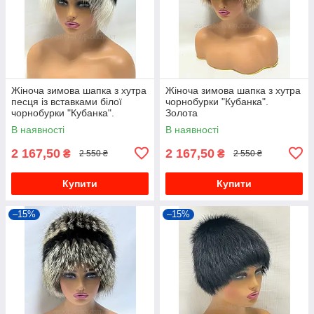
Жіноча зимова шапка з хутра
Жіноча зимова шапка з хутра
песця із вставками білої
чорнобурки "Кубанка".
чорнобурки "Кубанка".
Золота
В наявності
В наявності
2 167,50
2 167,50
₴
₴
2 550 ₴
2 550 ₴
Купити
Купити
–15%
–15%