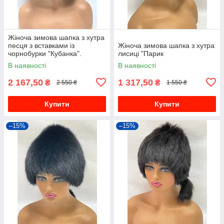
Жіноча зимова шапка з хутра
песця з вставками із
Жіноча зимова шапка з хутра
чорнобурки "Кубанка".
лисиці "Парик
В наявності
В наявності
2 167,50
1 317,50
₴
₴
2 550 ₴
1 550 ₴
Купити
Купити
–15%
–15%