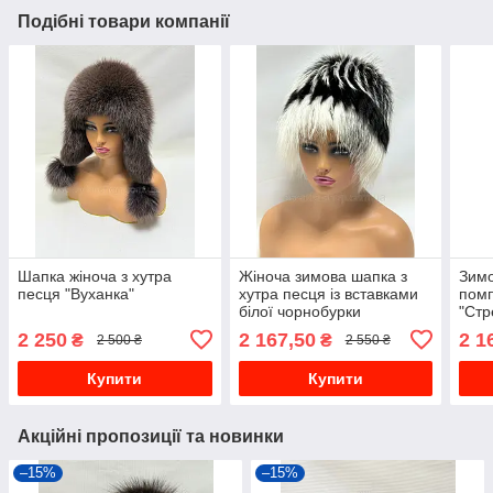
Подібні товари компанії
Шапка жіноча з хутра
Жіноча зимова шапка з
Зимо
песця "Вуханка"
хутра песця із вставками
помп
білої чорнобурки
"Стр
"Кубанка".
2 250
2 167,50
2 1
₴
₴
2 500 ₴
2 550 ₴
Купити
Купити
Акційні пропозиції та новинки
–15%
–15%