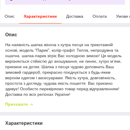
Опис
Характеристики
Доставка
Оплата
Умови 
Опис
На наявність шапка жіноча з хутра песця на трикотажній
основі, модель "Парик", колір-графіт. Тепла, непродувна та
ошатна шапка-парик зігріє Вас холодною зимою! Ця модель
вирізняється стійкістю до зношування, не линяє, хутро м'яке,
приємне на дотик. Шапка з песця чудово доповнить Ваш
зимовий гардероб, прекрасно поєднується з будь-яким
верхнім одягом і аксесуарами. Якість хутра, довговічність,
простота з догляду, чудова якість пошиття Вас приємно
здивує! Особисто перевіряємо товар перед відправленням!
Доставка по всіх регіонах України!
Приховати
Характеристики