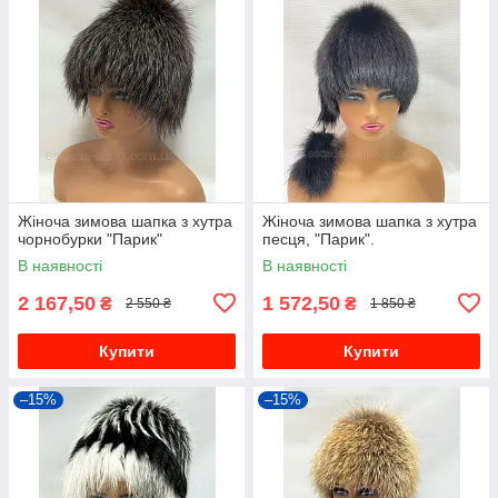
Жіноча зимова шапка з хутра
Жіноча зимова шапка з хутра
чорнобурки "Парик"
песця, "Парик".
В наявності
В наявності
2 167,50
1 572,50
₴
₴
2 550 ₴
1 850 ₴
Купити
Купити
–15%
–15%