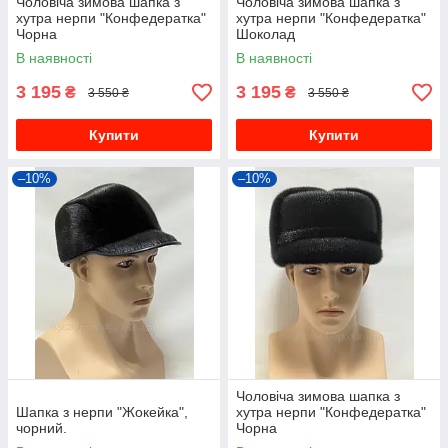
Чоловіча зимова шапка з
Чоловіча зимова шапка з
хутра нерпи "Конфедератка"
хутра нерпи "Конфедератка"
Чорна
Шоколад
В наявності
В наявності
3 195
3 195
₴
₴
3 550 ₴
3 550 ₴
Купити
Купити
–10%
–10%
Чоловіча зимова шапка з
Шапка з нерпи "Жокейка",
хутра нерпи "Конфедератка"
чорний.
Чорна