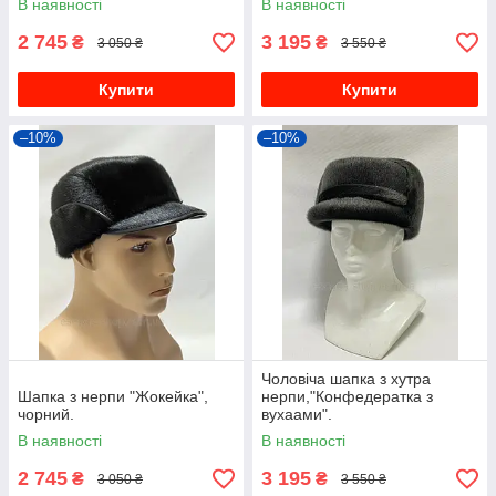
В наявності
В наявності
2 745
3 195
₴
₴
3 050 ₴
3 550 ₴
Купити
Купити
–10%
–10%
Чоловіча шапка з хутра
Шапка з нерпи "Жокейка",
нерпи,"Конфедератка з
чорний.
вухаами".
В наявності
В наявності
2 745
3 195
₴
₴
3 050 ₴
3 550 ₴