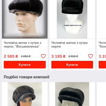
Чоловіча кепка з хутра з
Чоловіча шапка з хутра
Чоло
нерпи, "Восьмиклинка".
нерпи
"Кон
2 565
3 195
3 1
₴
₴
2 850 ₴
3 550 ₴
Купити
Купити
Подібні товари компанії