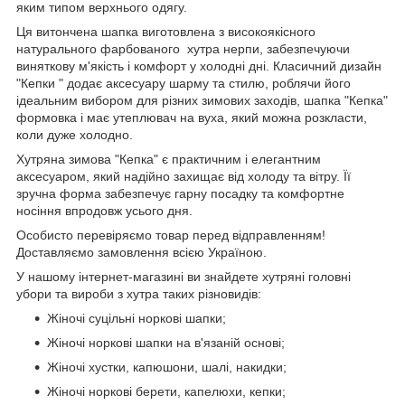
яким типом верхнього одягу.
Ця витончена шапка виготовлена з високоякісного
натурального фарбованого хутра нерпи, забезпечуючи
виняткову м'якість і комфорт у холодні дні. Класичний дизайн
"Кепки " додає аксесуару шарму та стилю, роблячи його
ідеальним вибором для різних зимових заходів, шапка "Кепка"
формовка і має утеплювач на вуха, який можна розкласти,
коли дуже холодно.
Хутряна зимова "Кепка" є практичним і елегантним
аксесуаром, який надійно захищає від холоду та вітру. Її
зручна форма забезпечує гарну посадку та комфортне
носіння впродовж усього дня.
Особисто перевіряємо товар перед відправленням!
Доставляємо замовлення всією Україною.
У нашому інтернет-магазині ви знайдете хутряні головні
убори та вироби з хутра таких різновидів:
Жіночі суцільні норкові шапки;
Жіночі норкові шапки на в'язаній основі;
Жіночі хустки, капюшони, шалі, накидки;
Жіночі норкові берети, капелюхи, кепки;