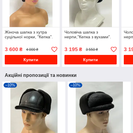
Жіноча шапка з хутра
Чоловіча шапка з
Чоло
суцільної норки, "Кепка".
нерпи,"Кепка з вухами".
нерп
3 600
3 195
3 1
₴
₴
4 000 ₴
3 550 ₴
Купити
Купити
Акційні пропозиції та новинки
–10%
–10%