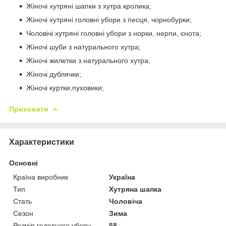
Жіночі хутряні шапки з хутра кролика;
Жіночі хутряні головні убори з песця, чорнобурки;
Чоловічі хутряні головні убори з норки, нерпи, єнота;
Жіночі шуби з натурального хутра;
Жіночі жилетки з натурального хутра;
Жіночі дублячки;
Жіночі куртки,пуховики;
Приховати
Характеристики
Основні
Країна виробник
Україна
Тип
Хутряна шапка
Стать
Чоловіча
Сезон
Зима
Розмір головного убору
58