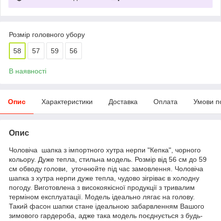
Розмір головного убору
58
57
59
56
В наявності
Опис
Характеристики
Доставка
Оплата
Умови п
Опис
Чоловіча шапка з імпортного хутра нерпи "Кепка", чорного
кольору. Дуже тепла, стильна модель. Розмір від 56 см до 59
см обводу голови, уточнюйте під час замовлення. Чоловіча
шапка з хутра нерпи дуже тепла, чудово зігріває в холодну
погоду. Виготовлена з високоякісної продукції з тривалим
терміном експлуатації. Модель ідеально лягає на голову.
Такий фасон шапки стане ідеальною забарвленням Вашого
зимового гардероба, адже така модель поєднується з будь-