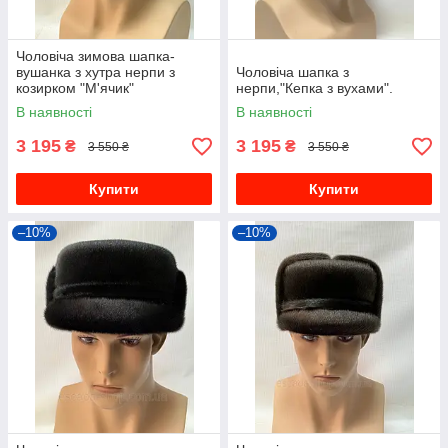
Чоловіча зимова шапка-
вушанка з хутра нерпи з
Чоловіча шапка з
козирком "М'ячик"
нерпи,"Кепка з вухами".
В наявності
В наявності
3 195
3 195
₴
₴
3 550 ₴
3 550 ₴
Купити
Купити
–10%
–10%