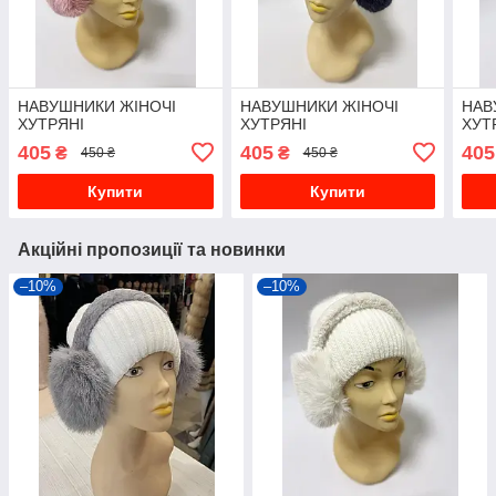
НАВУШНИКИ ЖІНОЧІ
НАВУШНИКИ ЖІНОЧІ
НАВ
ХУТРЯНІ
ХУТРЯНІ
ХУТ
405
405
405
₴
₴
450 ₴
450 ₴
Купити
Купити
Акційні пропозиції та новинки
–10%
–10%