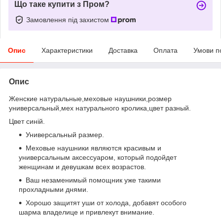
Що таке купити з Пром?
Замовлення під захистом
Опис
Характеристики
Доставка
Оплата
Умови п
Опис
Женские натуральные,меховые наушники,розмер
универсальный,мех натурального кролика,цвет разный.
Цвет синій.
Универсальный размер.
Меховые наушники являются красивым и
универсальным аксессуаром, который подойдет
женщинам и девушкам всех возрастов.
Ваш незаменимый помощник уже такими
прохладными днями.
Хорошо защитят уши от холода, добавят особого
шарма владелице и привлекут внимание.