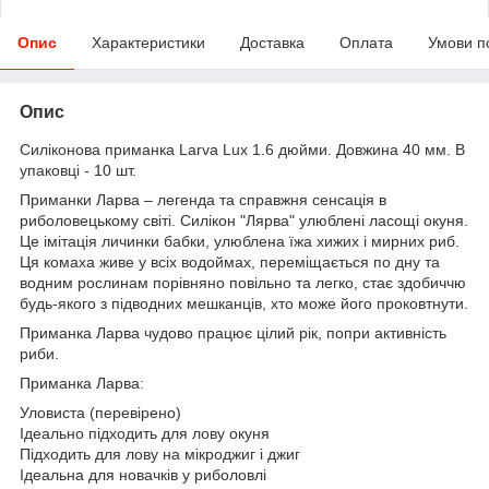
Опис
Характеристики
Доставка
Оплата
Умови п
Опис
Cиліконова приманка Larva Lux 1.6 дюйми. Довжина 40 мм. В
упаковці - 10 шт.
Приманки Ларва – легенда та справжня сенсація в
риболовецькому світі. Силікон "Лярва" улюблені ласощі окуня.
Це імітація личинки бабки, улюблена їжа хижих і мирних риб.
Ця комаха живе у всіх водоймах, переміщається по дну та
водним рослинам порівняно повільно та легко, стає здобиччю
будь-якого з підводних мешканців, хто може його проковтнути.
Приманка Ларва чудово працює цілий рік, попри активність
риби.
Приманка Ларва:
Уловиста (перевірено)
Ідеально підходить для лову окуня
Підходить для лову на мікроджиг і джиг
Ідеальна для новачків у риболовлі