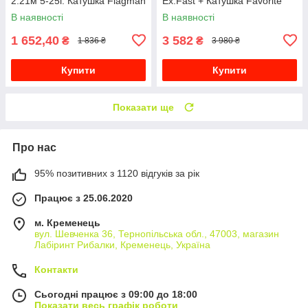
2.21м 5-25г. Катушка Flagman
Ex.Fast + Катушка Favorite
Bonus 3000S + Шнур
Hurricane 2500S 5.2:1
В наявності
В наявності
10+1BB
1 652,40
3 582
₴
₴
1 836 ₴
3 980 ₴
Купити
Купити
Показати ще
Про нас
95% позитивних з 1120 відгуків за рік
Працює з 25.06.2020
м. Кременець
вул. Шевченка 36, Тернопільська обл., 47003, магазин
Лабіринт Рибалки, Кременець, Україна
Контакти
Сьогодні працює з 09:00 до 18:00
Показати весь графік роботи