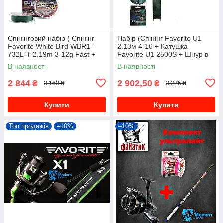
Спінінговий набір ( Спінінг
Набір (Спінінг Favorite U1
Favorite White Bird WBR1-
2.13м 4-16 + Катушка
732L-T 2.19m 3-12g Fast +
Favorite U1 2500S + Шнур в
Котушка Select Stellar 1500S
подарок)
В наявності
В наявності
+ ШНУР У ПОДАРУНОК )
2 844
2 902,50
₴
₴
3 160 ₴
3 225 ₴
Купити
Купити
Топ продажів
–10%
–10%