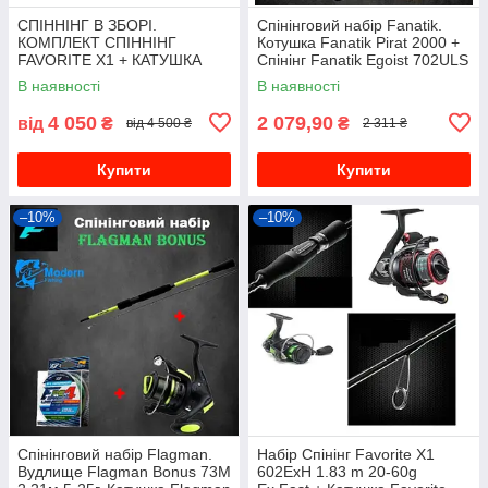
СПІННІНГ В ЗБОРІ.
Спінінговий набір Fanatik.
КОМПЛЕКТ СПІННІНГ
Котушка Fanatik Pirat 2000 +
FAVORITE X1 + КАТУШКА
Спінінг Fanatik Egoist 702ULS
FAVORITE X1
2.10 m 1-5g + Шнур
В наявності
В наявності
4 050
2 079,90
від
₴
₴
від 4 500 ₴
2 311 ₴
Купити
Купити
–10%
–10%
Спінінговий набір Flagman.
Набір Спінінг Favorite X1
Вудлище Flagman Bonus 73M
602ExH 1.83 m 20-60g