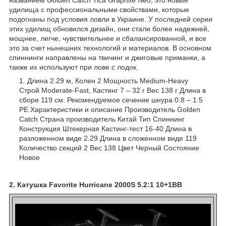
названием Golden Catch Tica Graphite Neo, это новые
удилища с профессиональными свойствами, которые
подогнаны под условия ловли в Украине. У последней серии
этих удилищ обновился дизайн, они стали более надежней,
мощнее, легче, чувствительнее и сбалансированной, и все
это за счет нынешних технологий и материалов. В основном
спиннинги направлены на твичинг и джиговые приманки, а
также их используют при лове с лодок.
Длина 2.29 м, Колен 2 Мощность Medium-Heavy
Строй Moderate-Fast, Кастинг 7 – 32 г Вес 138 г Длина в
сборе 119 см. Рекомендуемое сечение шнура 0.8 – 1.5
PE Характеристики и описание Производитель Golden
Catch Страна производитель Китай Тип Спиннинг
Конструкция Штекерная Кастинг-тест 16-40 Длина в
разложенном виде 2.29 Длина в сложенном виде 119
Количество секций 2 Вес 138 Цвет Черный Состояние
Новое
2. Катушка Favorite Hurricane 2000S 5.2:1 10+1BB