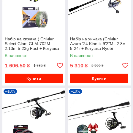
Набір на хижака ( Спінінг
Набір на хижака (Спінінг
Select Glam GLM-702M
Azura '24 Kinetik 9'2"ML 2.8м
2.13m 5-23g Fast + Котушка
5-24г + Котушка Ryobi
спінінгова Flagman Bonus
Ecusima Pro LT4000S +
В наявності
В наявності
2000S + Шнур у подарунок )
Шнур)
1 606,50
5 310
₴
₴
1 785 ₴
5 900 ₴
Купити
Купити
–10%
–10%