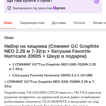
Що таке купити з Пром?
Замовлення під захистом
Опис
Характеристики
Доставка
Оплата
Умови п
Опис
Набор на хищника (Спининг GC Graphite
NEO 2.29 м 7-32гр + Катушка Favorite
Hurricane 2000S + Шнур в подарок)
1.СПИНИНГ GC*Tica Graphite NEO GNS-762MH 2.29
м 7-32гр
2.Катушка Favorite Hurricane 2000S 5.2:1 10+1BB
1.
СПИНИНГ GC*Tica Graphite NEO GNS-762MH 2.29 м 7-
32гр
Разработчики TM GOLDEN CATCH вместе с TM TICA приняли
решение возвратить на украинский рынок давно позабывшие
рыболовами спиннинги TICA GRAPHITE и выпускают их под