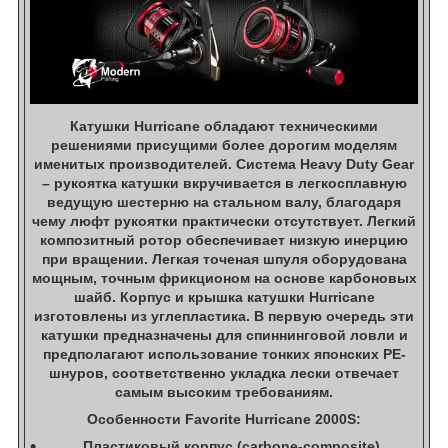
Катушки Hurricane обладают техническими
решениями присущими более дорогим моделям
именитых производителей. Система Heavy Duty Gear
– рукоятка катушки вкручивается в легкосплавную
ведущую шестерню на стальном валу, благодаря
чему люфт рукоятки практически отсутствует. Легкий
композитный ротор обеспечивает низкую инерцию
при вращении. Легкая точеная шпуля оборудована
мощным, точным фрикционом на основе карбоновых
шайб. Корпус и крышка катушки Hurricane
изготовлены из углепластика. В первую очередь эти
катушки предназначены для спиннинговой ловли и
предполагают использование тонких японских PE-
шнуров, соответственно укладка лески отвечает
самым высоким требованиям.
Особенности Favorite Hurricane 2000S:
Пластиковый корпус (carbone-composite)