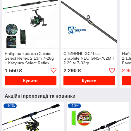
Набір на хижака (Спінінг
СПИНИНГ GC*Tica
Набі
Select Reflex 2.13m 7-28g
Graphite NEO GNS-762MH
2.13
+ Катушка Select Reflex
2.29 м 7-32гр
Favo
2000 + Шнур у подарунок)
в по
1 550
2 290
2 9
₴
₴
Купити
Купити
Акційні пропозиції та новинки
–10%
–10%