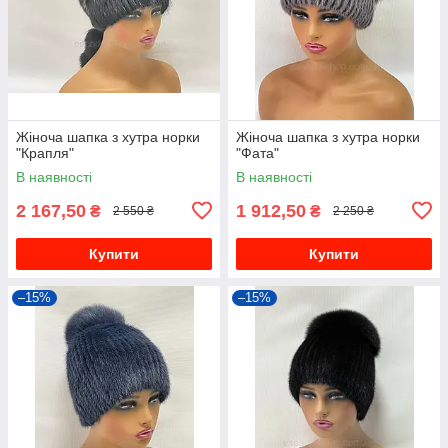
Жіноча шапка з хутра норки
Жіноча шапка з хутра норки
"Крапля"
"Фата"
В наявності
В наявності
2 167,50
1 912,50
₴
₴
2 550 ₴
2 250 ₴
Купити
Купити
–15%
–15%