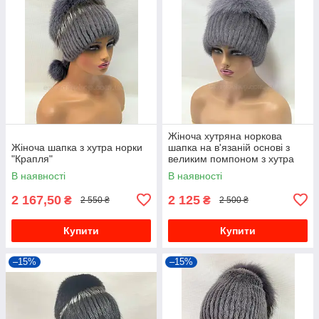
Жіноча хутряна норкова
Жіноча шапка з хутра норки
шапка на в'язаній основі з
"Крапля"
великим помпоном з хутра
песця "Кулька" Сірий
В наявності
В наявності
2 167,50
2 125
₴
₴
2 550 ₴
2 500 ₴
Купити
Купити
–15%
–15%