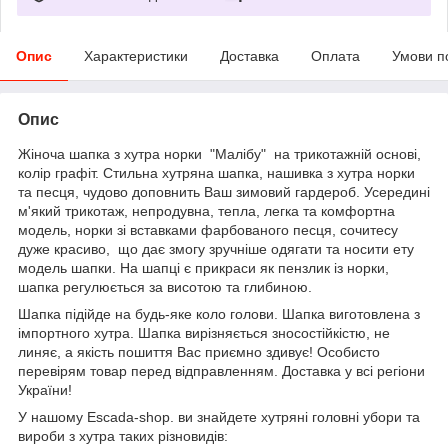
Опис
Характеристики
Доставка
Оплата
Умови п
Опис
Жіноча шапка з хутра норки "Малібу" на трикотажній основі,
колір графіт. Стильна хутряна шапка, нашивка з хутра норки
та песця, чудово доповнить Ваш зимовий гардероб. Усередині
м'який трикотаж, непродувна, тепла, легка та комфортна
модель, норки зі вставками фарбованого песця, сочитесу
дуже красиво, що дає змогу зручніше одягати та носити ету
модель шапки. На шапці є прикраси як пензлик із норки,
шапка регулюється за висотою та глибиною.
Шапка підійде на будь-яке коло голови. Шапка виготовлена з
імпортного хутра. Шапка вирізняється зносостійкістю, не
линяє, а якість пошиття Вас приємно здивує! Особисто
перевірям товар перед відправленням. Доставка у всі регіони
України!
У нашому Escada-shop. ви знайдете хутряні головні убори та
вироби з хутра таких різновидів: