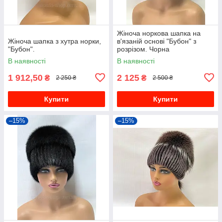
Жіноча норкова шапка на
Жіноча шапка з хутра норки,
в'язаній основі "Бубон" з
"Бубон".
розрізом. Чорна
В наявності
В наявності
1 912,50
2 125
₴
₴
2 250 ₴
2 500 ₴
Купити
Купити
–15%
–15%