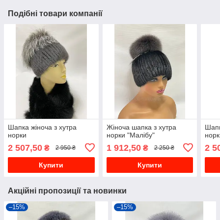
Подібні товари компанії
Шапка жіноча з хутра
Жіноча шапка з хутра
Шапк
норки
норки "Малібу"
норк
2 507,50
1 912,50
2 5
₴
₴
2 950 ₴
2 250 ₴
Купити
Купити
Акційні пропозиції та новинки
–15%
–15%