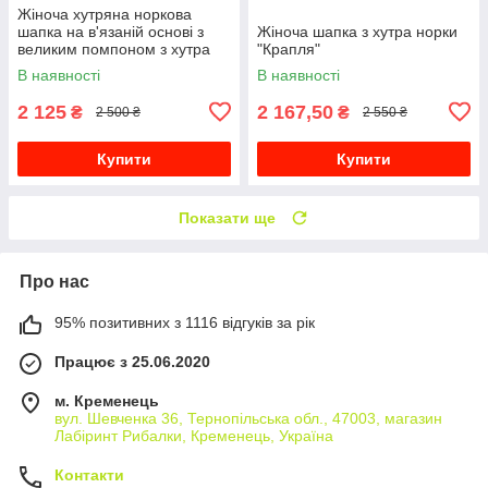
Жіноча хутряна норкова
шапка на в'язаній основі з
Жіноча шапка з хутра норки
великим помпоном з хутра
"Крапля"
песця "Кулька" Чорна
В наявності
В наявності
2 125
2 167,50
₴
₴
2 500 ₴
2 550 ₴
Купити
Купити
Показати ще
Про нас
95% позитивних з 1116 відгуків за рік
Працює з 25.06.2020
м. Кременець
вул. Шевченка 36, Тернопільська обл., 47003, магазин
Лабіринт Рибалки, Кременець, Україна
Контакти