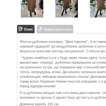
Опис
Характеристики
Жіноча дублянка екозамш, "Двостороння", зі вставк
зимовий гардероб! Ця екодублянка зроблена зі штучн
візуально вона має вигляд натуральної. Стильна рі
Чудово комбінується з будь-яким типом одягу та вз
манжетами, спереду дублянка прикрашена штучним ху
натурального хутра, що очищення має стильний вигл
тепла, непродувна, м'яка. Дві кишені, капюшон вшит
улюбленцем вибором мережевого сезону! Допоможем
товар всією Україною Новою поштою упродовж 1-2 д
перед відправленням!
Єта дублянка вигідна тим чото вона двостороння, тої
економно та зручно.З одного боку дістається дублян
Довжина виробу 105 см.