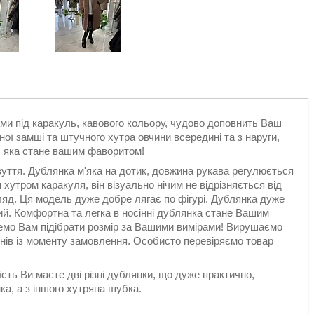
ами під каракуль, кавового кольору, чудово доповнить Ваш
ої замші та штучного хутра овчини всередині та з наруги,
ч, яка стане вашим фаворитом!
уття. Дублянка м'яка на дотик, довжина рукава регулюється
тром каракуля, він візуально нічим не відрізняється від
яд. Ця модель дуже добре лягає по фігурі. Дублянка дуже
ий. Комфортна та легка в носінні дублянка стане Вашим
о Вам підібрати розмір за Вашими вимірами! Вирушаємо
нів із моменту замовлення. Особисто перевіряємо товар
сть Ви маєте дві різні дублянки, що дуже практично,
ка, а з іншого хутряна шубка.