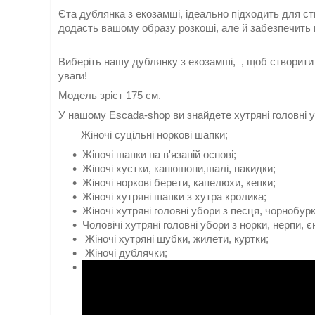
Єта дублянка з екозамші, ідеально підходить для ств
додасть вашому образу розкоші, але й забезпечить в
Виберіть нашу дублянку з екозамші, , щоб створити 
уваги!
Модель зріст 175 см.
У нашому Escada-shop ви знайдете хутряні головні у
Жіночі суцільні норкові шапки;
Жіночі шапки на в'язаній основі;
Жіночі хустки, капюшони,шалі, накидки;
Жіночі норкові берети, капелюхи, кепки;
Жіночі хутряні шапки з хутра кролика;
Жіночі хутряні головні убори з песця, чорнобурк
Чоловічі хутряні головні убори з норки, нерпи, є
Жіночі хутряні шубки, жилети, куртки;
Жіночі дублячки;