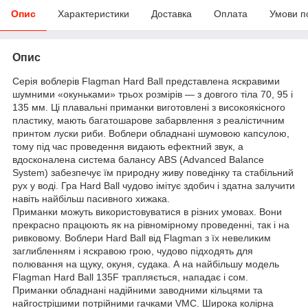
Опис
Характеристики
Доставка
Оплата
Умови п
Опис
Серія воблерів Flagman Hard Ball представлена яскравими
шумними «окуньками» трьох розмірів — з довгого тіла 70, 95 і
135 мм. Ці плавальні приманки виготовлені з високоякісного
пластику, мають багатошарове забарвлення з реалістичним
принтом луски риби. Воблери обладнані шумовою капсулою,
тому під час проведення видають ефектний звук, а
вдосконалена система балансу ABS (Advanced Balance
System) забезпечує їм природну живу поведінку та стабільний
рух у воді. Гра Hard Ball чудово імітує здобич і здатна залучити
навіть найбільш пасивного хижака.
Приманки можуть використовуватися в різних умовах. Вони
прекрасно працюють як на рівномірному проведенні, так і на
ривковому. Воблери Hard Ball від Flagman з їх невеликим
заглибленням і яскравою грою, чудово підходять для
полювання на щуку, окуня, судака. А на найбільшу модель
Flagman Hard Ball 135F трапляється, нападає і сом.
Приманки обладнані надійними заводними кільцями та
найгострішими потрійними гачками VMC. Широка колірна