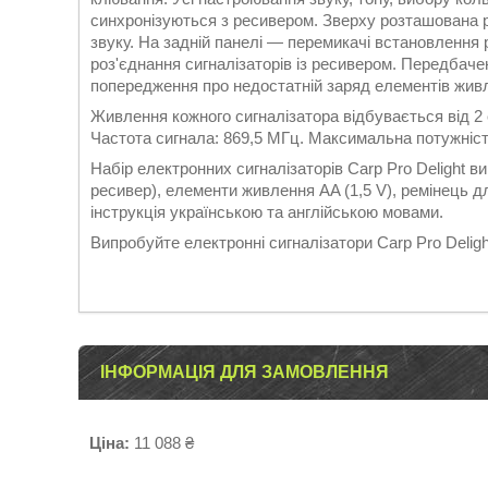
синхронізуються з ресивером. Зверху розташована 
звуку. На задній панелі — перемикачі встановлення р
роз'єднання сигналізаторів із ресивером. Передбачені
попередження про недостатній заряд елементів жив
Живлення кожного сигналізатора відбувається від 2 е
Частота сигнала: 869,5 МГц. Максимальна потужність
Набір електронних сигналізаторів Carp Pro Delight в
ресивер), елементи живлення AA (1,5 V), ремінець д
інструкція українською та англійською мовами.
Випробуйте електронні сигналізатори Carp Pro Delight
ІНФОРМАЦІЯ ДЛЯ ЗАМОВЛЕННЯ
Ціна:
11 088 ₴