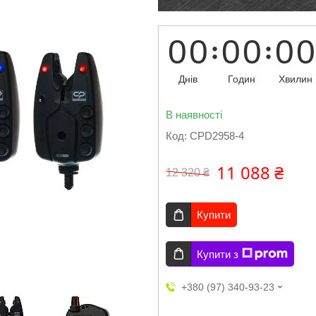
0
0
0
0
0
0
Днів
Годин
Хвилин
В наявності
Код:
CPD2958-4
11 088 ₴
12 320 ₴
Купити
Купити з
+380 (97) 340-93-23