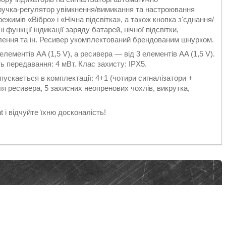
ручка-регулятор увімкнення/вимикання та настроювання
ежимів «Вібро» і «Нічна підсвітка», а також кнопка з'єднання/
 функції індикації заряду батарей, нічної підсвітки,
лення та ін. Ресивер укомплектований брендованим шнурком.
лементів AA (1,5 V), а ресивера — від 3 елементів AA (1,5 V).
 передавання: 4 мВт. Клас захисту: IPX5.
ипускається в комплектації: 4+1 (чотири сигналізатори +
ля ресивера, 5 захисних неопренових чохлів, викрутка,
 і відчуйте їхню досконалість!