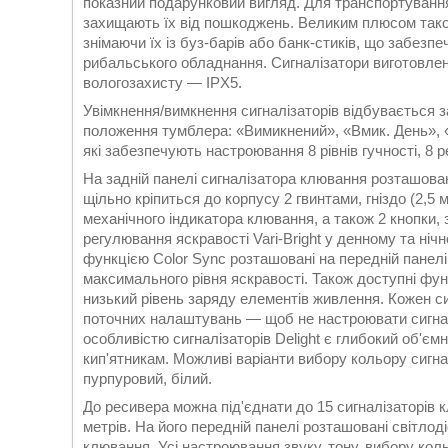
показний подарунковий вигляд. Для транспортування 
захищають їх від пошкоджень. Великим плюсом таког
знімаючи їх із буз-барів або банк-стиків, що забез
рибальського обладнання. Сигналізатори виготовлен
вологозахисту — IPX5.
Увімкнення/вимкнення сигналізаторів відбувається 
положення тумблера: «Вимикнений», «Вмик. День», «
які забезпечують настроювання 8 рівнів гучності, 8 р
На задній панелі сигналізатора клювання розташова
щільно кріпиться до корпусу 2 гвинтами, гніздо (2
механічного індикатора клювання, а також 2 кнопки, 
регулювання яскравості Vari-Bright у денному та ніч
функцією Color Sync розташовані на передній панелі. 
максимального рівня яскравості. Також доступні фун
низький рівень заряду елементів живлення. Кожен си
поточних налаштувань — щоб не настроювати сигналі
особливістю сигналізаторів Delight є глибокий об'єм
кип'ятникам. Можливі варіанти вибору кольору сигнал
пурпуровий, білий.
До ресивера можна під'єднати до 15 сигналізаторів к
метрів. На його передній панелі розташовані світлод
клювання. Усі настроювання звуку, тону, вибору коль