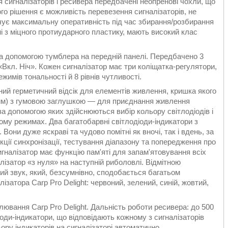
сигналізаторів і ресивера передбачені неопренові чохли, що
о рішення є можливість перевезення сигналізаторів, не
печує максимальну оперативність під час збирання/розбирання
і з міцного протиударного пластику, мають високий клас
за допомогою тумблера на передній панелі. Передбачено 3
Вкл. Ніч». Кожен сигналізатор має три коліщатка-регулятори,
ежимів тональності й 8 рівнів чутливості.
ний герметичний відсік для елементів живлення, кришка якого
,5 мм) з гумовою заглушкою — для приєднання живлення
за допомогою яких здійснюються вибір кольору світлодіодів і
ному режимах. Два багатобарвні світлодіоди-індикатори з
Вони дуже яскраві та чудово помітні як вночі, так і вдень, за
кції синхронізації, тестування діапазону та попередження про
гналізатор має функцію пам'яті для запам'ятовування всіх
затор «з нуля» на наступній риболовлі. Відмітною
ний звук, який, безсумнівно, сподобається багатьом
ізатора Carp Pro Delight: червоний, зелений, синій, жовтий,
лювання Carp Pro Delight. Дальність роботи ресивера: до 500
іоди-індикатори, що відповідають кожному з сигналізаторів
ору індикаторів на сигналізаторі автоматично