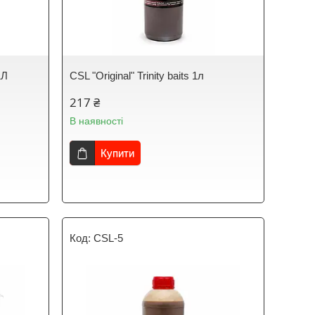
1Л
CSL "Original" Trinity baits 1л
217 ₴
В наявності
Купити
CSL-5