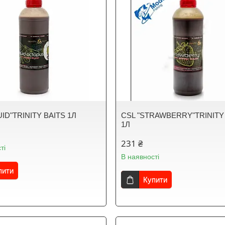
ID"TRINITY BAITS 1Л
CSL "STRAWBERRY"TRINITY
1Л
231 ₴
ті
В наявності
пити
Купити