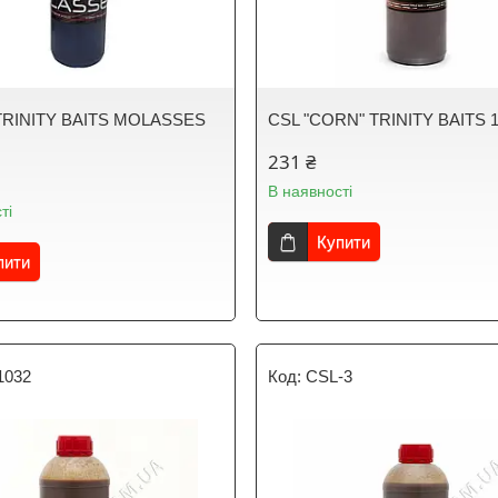
TRINITY BAITS MOLASSES
CSL "CORN" TRINITY BAITS 
231 ₴
В наявності
ті
Купити
пити
1032
CSL-3