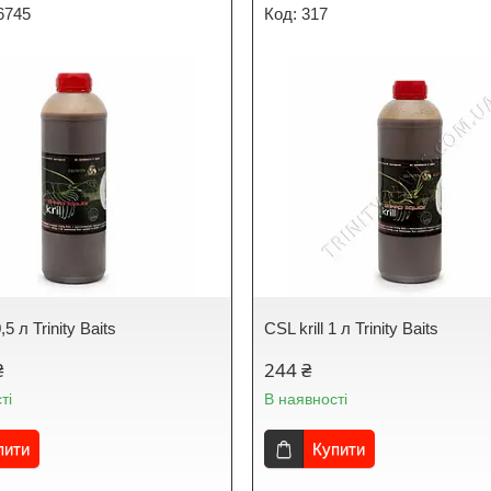
6745
317
0,5 л Trinity Baits
CSL krill 1 л Trinity Baits
₴
244 ₴
ті
В наявності
пити
Купити