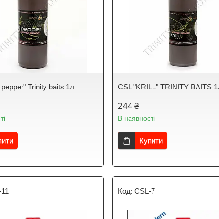
pepper" Trinity baits 1л
CSL "KRILL" TRINITY BAITS 1
244 ₴
ті
В наявності
пити
Купити
-11
CSL-7