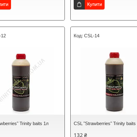
пити
Купити
-12
CSL-14
berries" Trinity baits 1л
CSL "Strawberries" Trinity baits
132 ₴