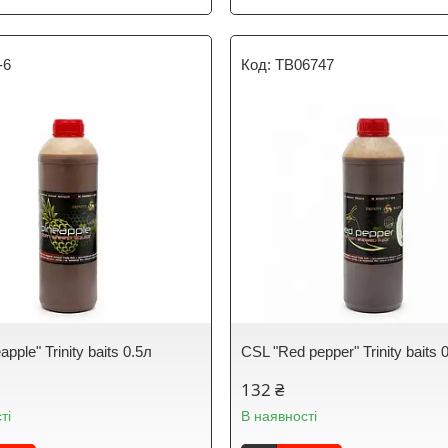
-6
TB06747
pple" Trinity baits 0.5л
CSL "Red pepper" Trinity baits 
132 ₴
ті
В наявності