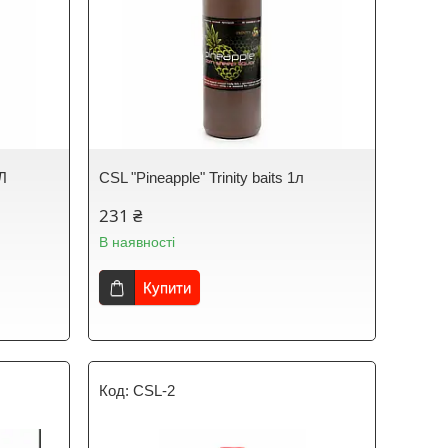
Л
CSL "Pineapple" Trinity baits 1л
231 ₴
В наявності
Купити
CSL-2