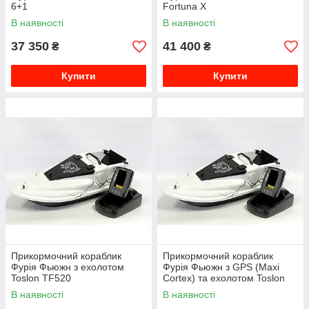
6+1
Fortuna X
В наявності
В наявності
37 350
41 400
₴
₴
Купити
Купити
Прикормочний кораблик
Прикормочний кораблик
Фурія Фьюжн з ехолотом
Фурія Фьюжн з GPS (Maxi
Toslon TF520
Cortex) та ехолотом Toslon
TF520
В наявності
В наявності