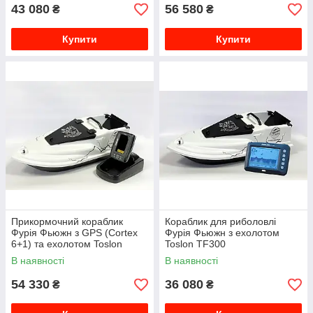
43 080
56 580
₴
₴
Купити
Купити
Прикормочний кораблик
Кораблик для риболовлі
Фурія Фьюжн з GPS (Cortex
Фурія Фьюжн з ехолотом
6+1) та ехолотом Toslon
Toslon TF300
TF520
В наявності
В наявності
54 330
36 080
₴
₴