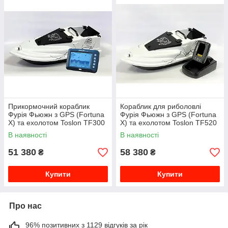
Прикормочний кораблик
Кораблик для риболовлі
Фурія Фьюжн з GPS (Fortuna
Фурія Фьюжн з GPS (Fortuna
X) та ехолотом Toslon TF300
X) та ехолотом Toslon TF520
В наявності
В наявності
51 380
58 380
₴
₴
Купити
Купити
Про нас
96% позитивних з 1129 відгуків за рік