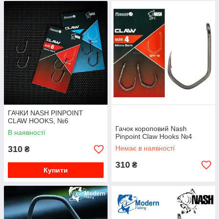
ГАЧКИ NASH PINPOINT
CLAW HOOKS, №6
Гачок короповий Nash
В наявності
Pinpoint Claw Hooks №4
310
Немає в наявності
₴
310
₴
Купити