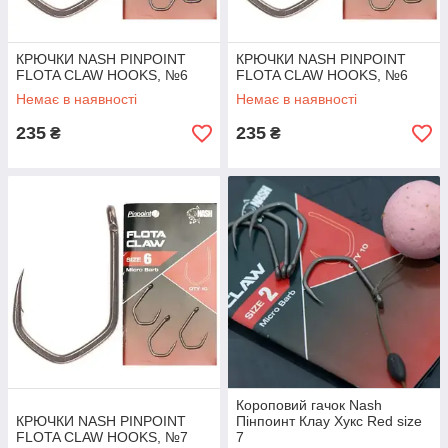
КРЮЧКИ NASH PINPOINT
КРЮЧКИ NASH PINPOINT
FLOTA CLAW HOOKS, №6
FLOTA CLAW HOOKS, №6
Немає в наявності
Немає в наявності
235
235
₴
₴
Короповий гачок Nash
КРЮЧКИ NASH PINPOINT
Пінпоинт Клау Хукс Red size
FLOTA CLAW HOOKS, №7
7