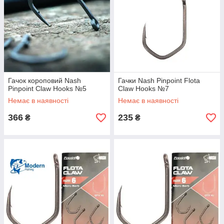
Гачок короповий Nash
Гачки Nash Pinpoint Flota
Pinpoint Claw Hooks №5
Claw Hooks №7
Немає в наявності
Немає в наявності
366
235
₴
₴