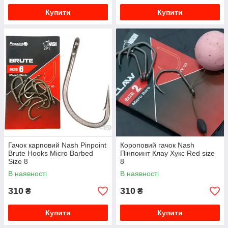
Купити
Купити
Гачок карповий Nash Pinpoint
Короповий гачок Nash
Brute Hooks Micro Barbed
Пінпоинт Клау Хукс Red size
Size 8
8
В наявності
В наявності
310
310
₴
₴
Купити
Купити