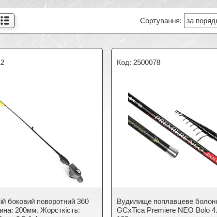
12
2500078
нiй боковий поворотний 360
Вудилище поплавцеве болон
на: 200мм. Жорсткість:
GCxTica Premiere NEO Bolo 4