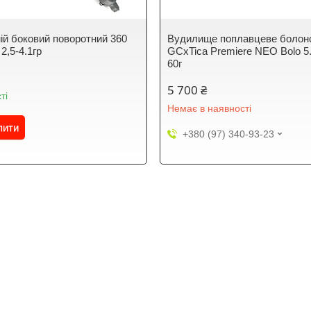
нiй боковий поворотний 360
Вудилище поплавцеве болон
2,5-4.1гр
GCxTica Premiere NEO Bolo 5
60г
5 700 ₴
ті
Немає в наявності
пити
+380 (97) 340-93-23