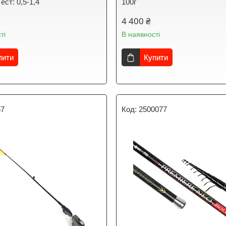
ест: 0,5-1,4
100г
4 400 ₴
ті
В наявності
пити
Купити
67
2500077