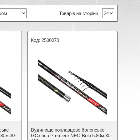
2500079
ське
Вудилище поплавцеве болонське
.80м 30-
GCxTica Premiere NEO Bolo 5.80м 30-