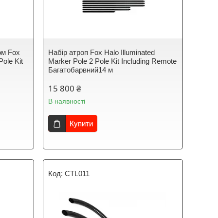
ом Fox
Набір атроп Fox Halo Illuminated
Pole Kit
Marker Pole 2 Pole Kit Including Remote
Багатобарвний14 м
15 800 ₴
В наявності
Купити
CTL011