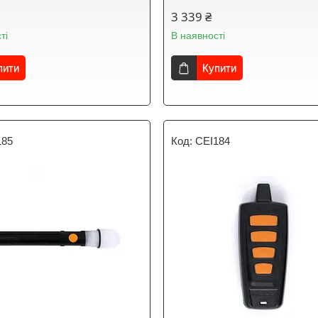
3 339 ₴
ті
В наявності
пити
Купити
185
CEI184