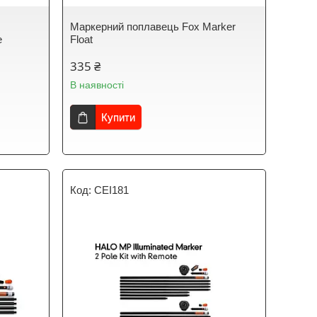
Маркерний поплавець Fox Marker
e
Float
335 ₴
В наявності
Купити
CEI181