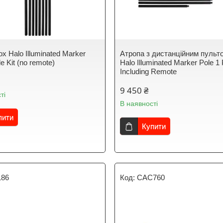
x Halo Illuminated Marker
Атропа з дистанційним пульт
le Kit (no remote)
Halo Illuminated Marker Pole 1 
Including Remote
9 450 ₴
ті
В наявності
пити
Купити
186
CAC760