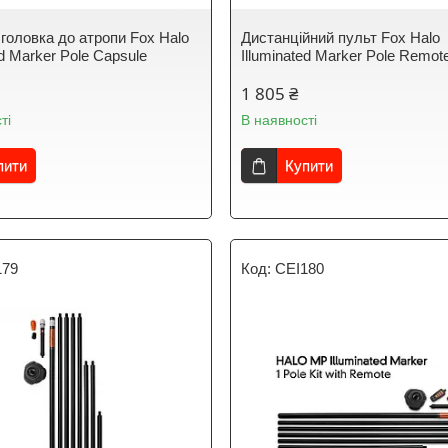
 головка до атропи Fox Halo
Дистанційний пульт Fox Halo
ed Marker Pole Capsule
Illuminated Marker Pole Remot
1 805 ₴
ті
В наявності
пити
Купити
179
CEI180