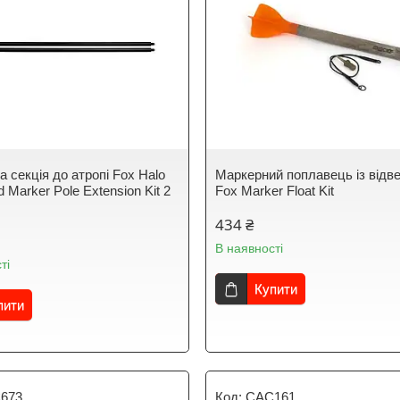
 секція до атропі Fox Halo
Маркерний поплавець із відв
ed Marker Pole Extension Kit 2
Fox Marker Float Kit
434 ₴
В наявності
ті
Купити
пити
673
CAC161