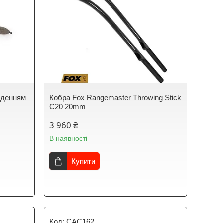
еденням
Кобра Fox Rangemaster Throwing Stick
C20 20mm
3 960 ₴
В наявності
Купити
CAC162