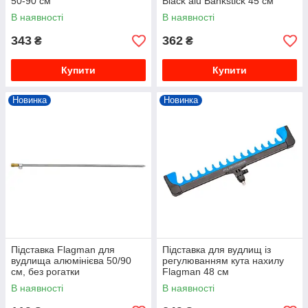
50-90 см
Black alu Bankstick 45 см
В наявності
В наявності
343
362
₴
₴
Купити
Купити
Новинка
Новинка
Підставка Flagman для
Підставка для вудлищ із
вудлища алюмінієва 50/90
регулюванням кута нахилу
см, без рогатки
Flagman 48 см
В наявності
В наявності