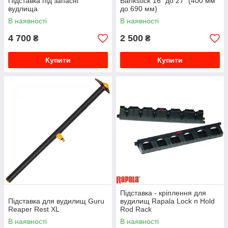
Підставка під запасні
Bankstick 16" до 27" (400 мм
вудлища
до 690 мм)
В наявності
В наявності
4 700
2 500
₴
₴
Купити
Купити
Підставка - кріплення для
Підставка для вудилищ Guru
вудилищ Rapala Lock n Hold
Reaper Rest XL
Rod Rack
В наявності
В наявності