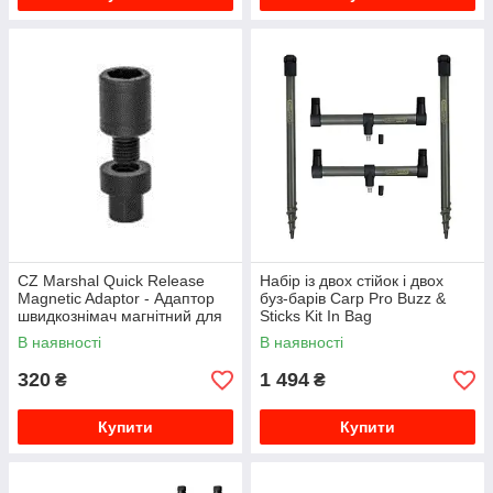
CZ Marshal Quick Release
Набір із двох стійок і двох
Magnetic Adaptor - Адаптор
буз-барів Carp Pro Buzz &
швидкознімач магнітний для
Sticks Kit In Bag
сигналізаторів
В наявності
В наявності
клювання(Ø1,6 x 3,7см)
320
1 494
₴
₴
Купити
Купити