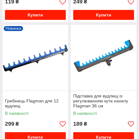
119
249
₴
₴
Купити
Купити
Новинка
Підставка для вудлищ із
Гребінець Flagman для 12
регулюванням кута нахилу
вудлищ
Flagman 36 см
В наявності
В наявності
299
189
₴
₴
Купити
Купити