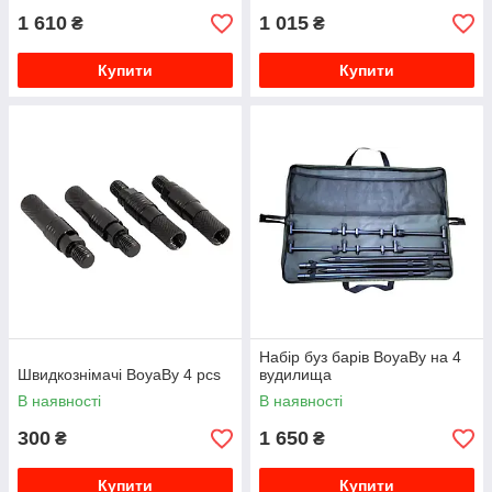
1 610
1 015
₴
₴
Купити
Купити
Набір буз барів BoyaBy на 4
Швидкознімачі BoyaBy 4 pcs
вудилища
В наявності
В наявності
300
1 650
₴
₴
Купити
Купити