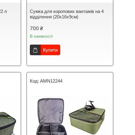
22 л
Сумка для коропових вантажів на 4
відділення (20х16х9см)
700 ₴
В наявності
Купити
AMN12244