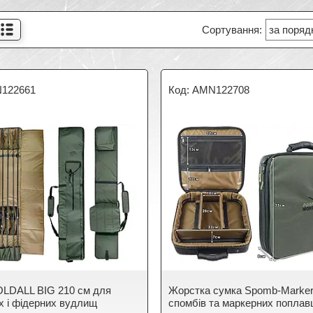
122661
AMN122708
LDALL BIG 210 см для
Жорстка сумка Spomb-Marker
х і фідерних вудлищ
спомбів та маркерних поплав