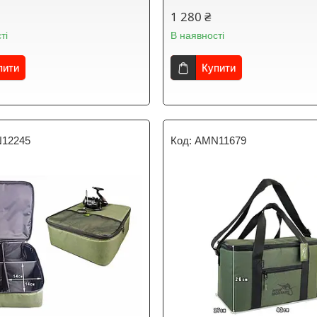
1 280 ₴
ті
В наявності
пити
Купити
12245
AMN11679