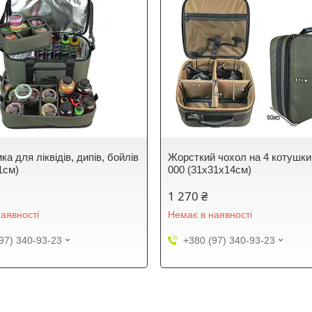
а для ліквідів, дипів, бойлів
Жорсткий чохол на 4 котушки
1см)
000 (31х31х14см)
1 270 ₴
аявності
Немає в наявності
97) 340-93-23
+380 (97) 340-93-23