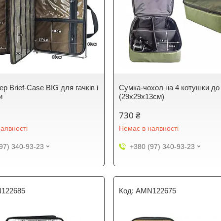
р Brief-Case BIG для гачків і
Сумка-чохол на 4 котушки до
и
(29х29х13см)
730 ₴
аявності
Немає в наявності
97) 340-93-23
+380 (97) 340-93-23
122685
AMN122675