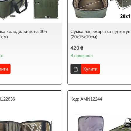
ка холодильник на 30л
Сумка напівжорстка під котуш
1см)
(20x15x10см)
420 ₴
ті
В наявності
пити
Купити
122636
AMN12244