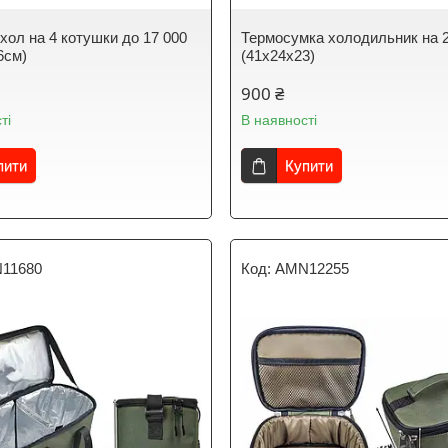
хол на 4 котушки до 17 000
Термосумка холодильник на 
6см)
(41х24х23)
900 ₴
ті
В наявності
пити
Купити
11680
AMN12255