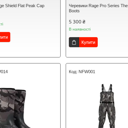
e Shield Flat Peak Cap
Черевики Rage Pro Series The
Boots
5 300 ₴
ті
В наявності
пити
Купити
014
NFW001