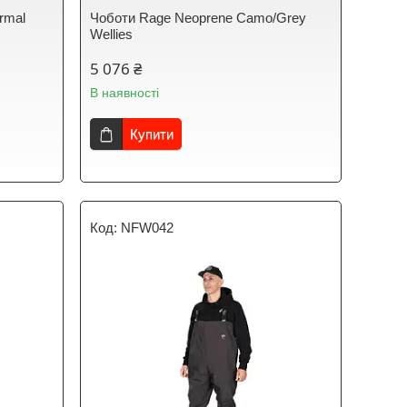
rmal
Чоботи Rage Neoprene Camo/Grey
Wellies
5 076 ₴
В наявності
Купити
NFW042