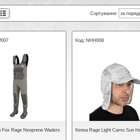
007
NHH008
 Fox Rage Neoprene Waders
Кепка Rage Light Camo Sun H