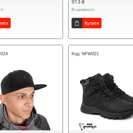
913 ₴
ті
В наявності
пити
Купити
024
NFW021