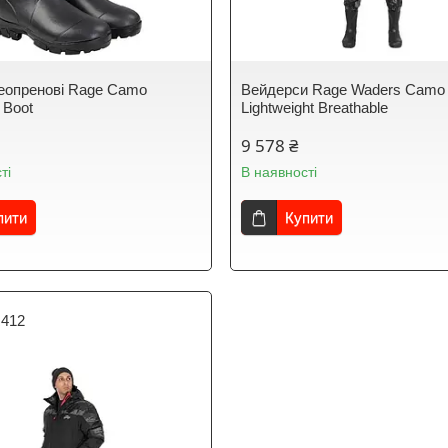
еопренові Rage Camo
Вейдерси Rage Waders Camo
 Boot
Lightweight Breathable
9 578 ₴
ті
В наявності
пити
Купити
412