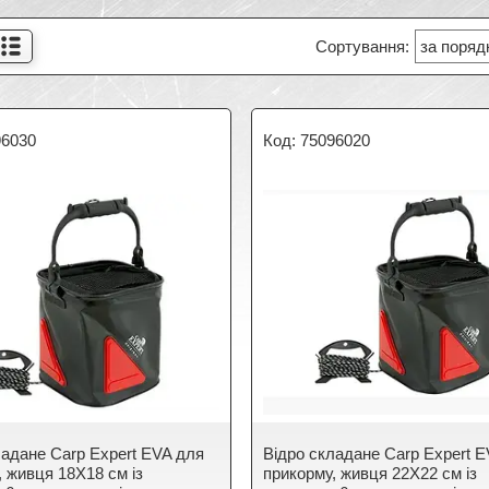
96030
75096020
ладане Carp Expert EVA для
Відро складане Carp Expert 
, живця 18X18 см із
прикорму, живця 22X22 см із