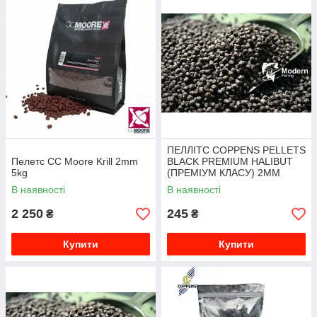
мішечках. Розчинення у воді приблизно та залежить від
розміру.
ПЕЛЛІТС COPPENS PELLETS
Пелетс CC Moore Krill 2mm
BLACK PREMIUM HALIBUT
5kg
(ПРЕМІУМ КЛАСУ) 2ММ
1000Г
В наявності
В наявності
2 250
245
₴
₴
Купити
Купити