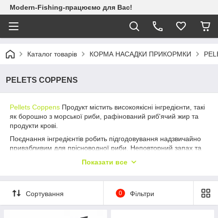
Modern-Fishing-працюємо для Вас!
Каталог товарів
КОРМА НАСАДКИ ПРИКОРМКИ
PEL
PELETS COPPENS
Pellets Coppens
Продукт містить високоякісні інгредієнти, такі
як борошно з морської риби, рафінований риб'ячий жир та
продукти крові.
Поєднання інгредієнтів робить підгодовування надзвичайно
привабливим для прісноводної риби. Неповторний запах та
смак. Рибалки давно знайомі з привабливими властивостями
Показати все
компонентів крові в кормі для риб, придатних для людини.
Пелети
Pellets Coppens
можуть використовуватися як
самостійне підгодовування або додаватися до донної
Сортування
0
Фільтри
приманки. У поєднанні з донною принадою гранули можна
підкладати в годівницю як додатковий аттактант або опускати
у воду поруч із бойлом у розчинних сітчастих полівінілових