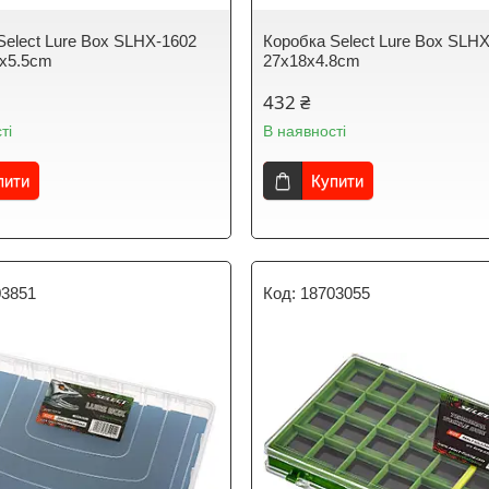
Select Lure Box SLHX-1602
Коробка Select Lure Box SLH
5х5.5cm
27х18х4.8cm
432 ₴
ті
В наявності
пити
Купити
03851
18703055