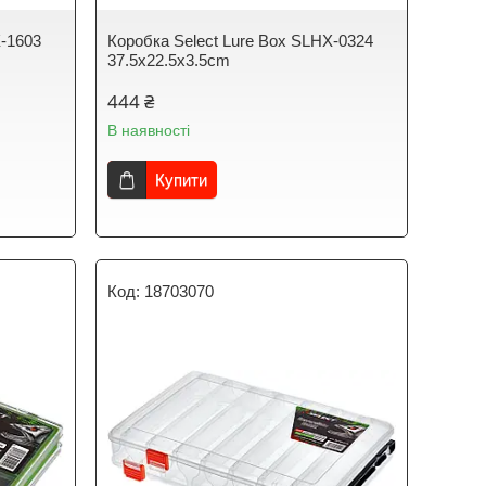
X-1603
Коробка Select Lure Box SLHX-0324
37.5х22.5х3.5cm
444 ₴
В наявності
Купити
18703070