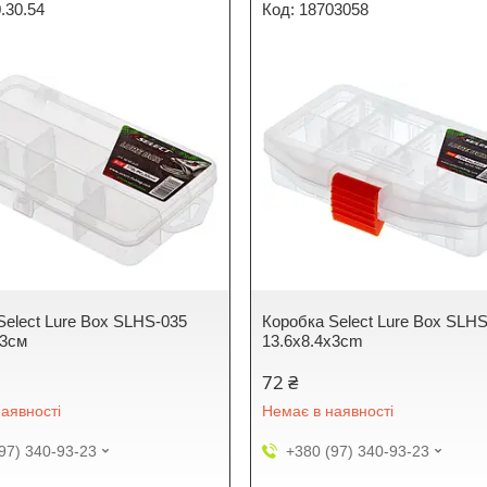
.30.54
18703058
Select Lure Box SLHS-035
Коробка Select Lure Box SLH
х3см
13.6x8.4x3cm
72 ₴
аявності
Немає в наявності
97) 340-93-23
+380 (97) 340-93-23