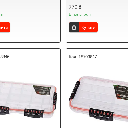
770 ₴
ті
В наявності
пити
Купити
03846
18703847