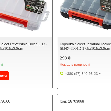
Select Reversible Box SLHX-
Коробка Select Terminal Tackl
.5х10.5х3.8cm
SLHX-2001D 17.5х10.5х3.8cm
299 ₴
ті
Немає в наявності
+380 (97) 340-93-23
пити
.30.60
18703068