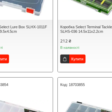
Select Lure Box SLHX-1011F
Коробка Select Terminal Tackl
9.5х4.5cm
SLHS-036 14.5х11х2.2cm
212 ₴
ті
В наявності
пити
Купити
03854
18703855