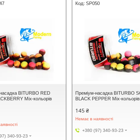
47
SP050
-насадка BITURBO RED
Преміум-насадка BITURBO S
ACKBERRY Mix-кольорів
BLACK PEPPER Mix-кольорів
145 ₴
Немає в наявності
аявності
+380 (97) 340-93-23
97) 340-93-23