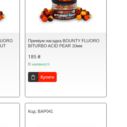
FLUORO
Преміум насадка BOUNTY FLUORO
NUT
BITURBO ACID PEAR 10мм
185 ₴
В наявності
Купити
BAP041