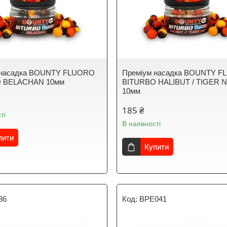
 насадка BOUNTY FLUORO
Преміум насадка BOUNTY 
 BELACHAN 10мм
BITURBO HALIBUT / TIGER 
10мм
185 ₴
ті
В наявності
пити
Купити
36
BPE041