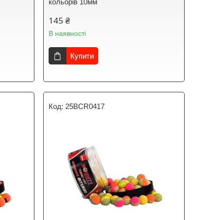
кольорів 10мм
145 ₴
В наявності
Купити
25BCR0417