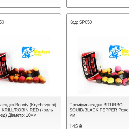
50
SP050
асадка Bounty (Krychevychi)
Преміумнасадка BITURBO
 KRILL/ROBIN RED (криль
SQUID/BLACK PEPPER Рожев
ред) Діаметр: 10мм
мм
145 ₴