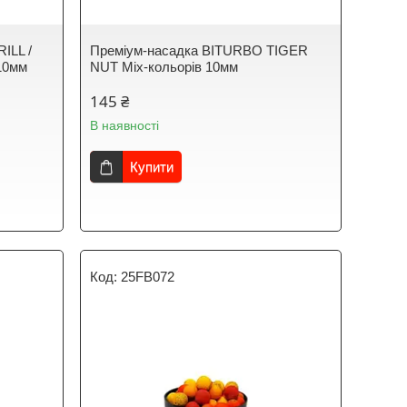
ILL /
Преміум-насадка BITURBO TIGER
10мм
NUT Mix-кольорів 10мм
145 ₴
В наявності
Купити
25FB072