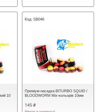
SB046
Преміум-насадка BITURBO SQUID /
ий 10
BLOODWORM Mix-кольорів 10мм
145 ₴
Немає в наявності