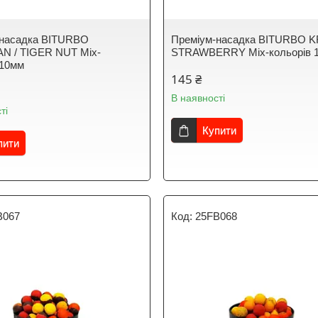
-насадка BITURBO
Преміум-насадка BITURBO KR
N / TIGER NUT Mix-
STRAWBERRY Mix-кольорів 
 10мм
145 ₴
В наявності
ті
Купити
пити
B067
25FB068