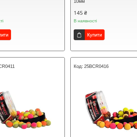
10мм
145 ₴
ті
В наявності
пити
Купити
CR0411
25BCR0416