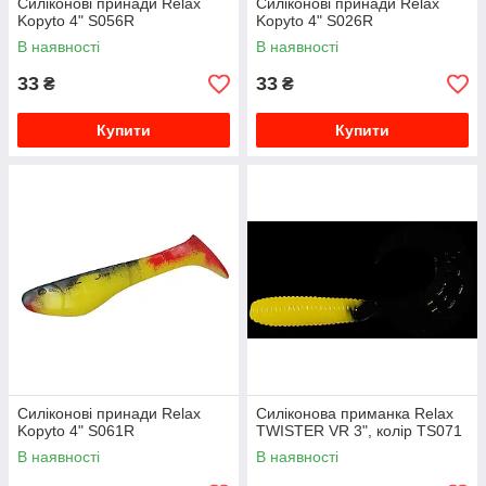
Силіконові принади Relax
Силіконові принади Relax
Kopyto 4" S056R
Kopyto 4" S026R
В наявності
В наявності
33
33
₴
₴
Купити
Купити
Силіконові принади Relax
Силіконова приманка Relax
Kopyto 4" S061R
TWISTER VR 3", колір TS071
В наявності
В наявності