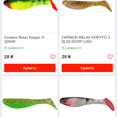
Силікон Relax Kopyto 3"
СИЛІКОН RELAX KOPYTO 3
S056R
BLS3 КОЛІР L050
В наявності
В наявності
28
28
₴
₴
Купити
Купити