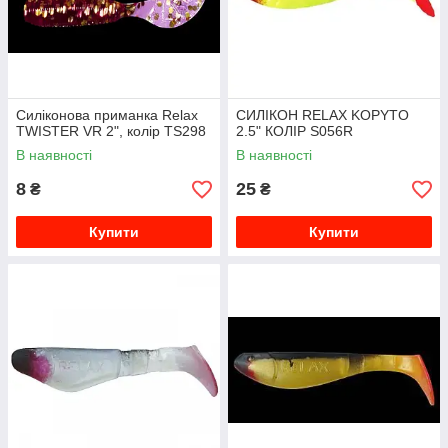
Силіконова приманка Relax
СИЛІКОН RELAX KOPYTO
TWISTER VR 2", колір TS298
2.5" КОЛІР S056R
В наявності
В наявності
8
25
₴
₴
Купити
Купити