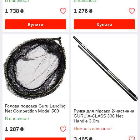
В наявності
В наявності
1 738
1 276
₴
₴
Купити
Купити
Голова подсака Guru Landing
Net Competition Model 500
Ручка для підсаки 2-частинна
GURU A-CLASS 300 Net
В наявності
Handle 3.0m
1 287
Немає в наявності
₴
3 465
₴