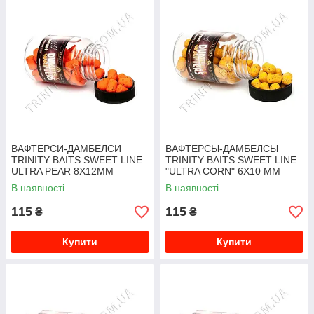
БОЙЛИ ГОТУЮТЬСЯ ЗА ДОПОМОГОЮ ПАРУ, ЩО
ДОЗВОЛЯЄ МАКСИМАЛЬНО ЗБЕРЕГТИ ЇХ ПОЖИВНІ
ВЛАСТИВОСТІ. ІДЕАЛЬНО ПІДХОДЯТЬ ДЛЯ
ВИКОРИСТАННЯ НА ДОВГОСТРОКОВИХ РИБАЛЬСЬКИХ
СЕСІЯХ, БЕЗ БУДЬ-ЯКОГО РИЗИКУ ВІДЛЯКАТИ РИБУ.
ЛІНІЙКА ВАФТЕРСИ-ДАМБЕЛСИ SWEET LINE TRINITY BAITS
ВІДМІННО ПІДХОДИТЬ ЯК ДЛЯ ЛЮБИТЕЛЬСЬКОЇ, ТАК І ДЛЯ
СПОРТИВНОЇ ЛОВЛІ КОРОПА.
ВАФТЕРСИ-ДАМБЕЛСИ
ВАФТЕРСЫ-ДАМБЕЛСЫ
TRINITY BAITS SWEET LINE
TRINITY BAITS SWEET LINE
ULTRA PEAR 8Х12ММ
"ULTRA CORN" 6Х10 ММ
В наявності
В наявності
115
115
₴
₴
Купити
Купити