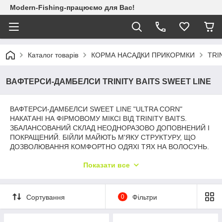
Modern-Fishing-працюємо для Вас!
Каталог товарів
КОРМА НАСАДКИ ПРИКОРМКИ
TRIN
ВАФТЕРСИ-ДАМБЕЛСИ TRINITY BAITS SWEET LINE
ВАФТЕРСИ-ДАМБЕЛСИ SWEET LINE "ULTRA CORN"
НАКАТАНІ НА ФІРМОВОМУ МІКСІ ВІД TRINITY BAITS.
ЗБАЛАНСОВАНИЙ СКЛАД НЕОДНОРАЗОВО ДОПОВНЕНИЙ І
ПОКРАЩЕНИЙ. БІЙЛИ МАЙЮТЬ М'ЯКУ СТРУКТУРУ, ЩО
ДОЗВОЛЮВАННЯ КОМФОРТНО ОДЯХІ ТЯХ НА ВОЛОСУНЬ.
ЗА ПОПАДАНІ У ВОДУ ПОЧИНАТИ БЛИСКАВИЧНО ПІДВАТІ
Показати все
ХАРЧОВИЙ СИГНАЛ. МАЮТЬ ЧУДОВУ НЕЙТРАЛЬНУ ПЛАВУ
ПЛАВУЧІСТУ, РОБИТИ САМ МОНТАЖ НЕВАГОМІМ ДЛЯ
РИБІ. ПОРИСТА СТРУКТУРА ОБУМОВЛЮЄ АКТИВНУ
РОБОТУ І ШВИДКЕ ВИДІЛЕННЯ В ВОДУ ПРИВАБЛЮЮЧИХ
Сортування
0
Фільтри
РЕЧОВИН. ВИГОТОВЛЕНІ ІЗ ЗАСТОСУВАННЯМ НАЙКРАЩИХ
ПОЖИВНИХ ІНГРЕДІЄНТІВ І НАТУРАЛЬНИХ АТРАКТАНТІВ.