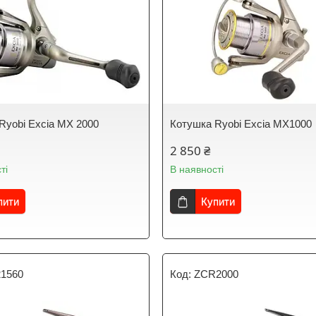
Ryobi Excia MX 2000
Котушка Ryobi Excia MX1000
2 850 ₴
ті
В наявності
пити
Купити
21560
ZCR2000