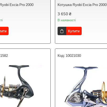
Ryobi Excia Pro 2000
Котушка Ryobi Excia Pro 200
3 650 ₴
ті
В наявності
пити
Купити
21582
10021030