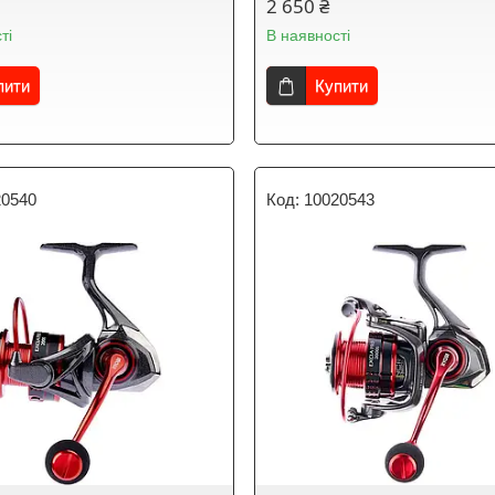
2 650 ₴
ті
В наявності
пити
Купити
20540
10020543