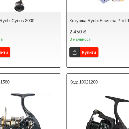
Ryobi Cynos 3000
Котушка Ryobi Ecusima Pro L
2 450 ₴
ті
В наявності
пити
Купити
21580
10021200